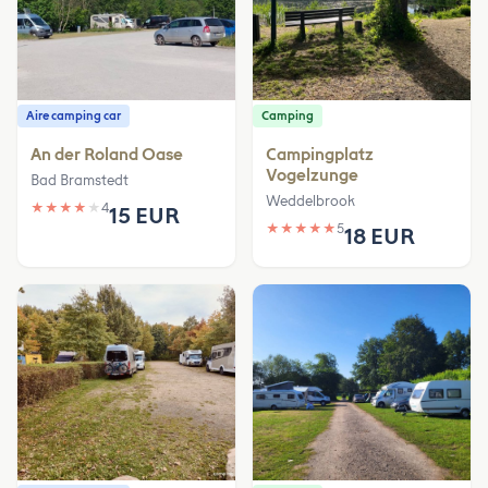
Aire camping car
Camping
An der Roland Oase
Campingplatz
Vogelzunge
Bad Bramstedt
Weddelbrook
★
★
★
★
★
4
15 EUR
★
★
★
★
★
5
18 EUR