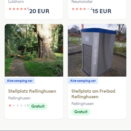
Lutzhorn
Neumünster
★
★
★
★
★
5
★
★
★
★
★
4
20 EUR
15 EUR
Aire camping car
Aire camping car
Stellplatz Kellinghusen
Stellplatz am Freibad
Kellinghusen
Kellinghusen
Kellinghusen
★
★
★
★
★
1
Gratuit
Gratuit