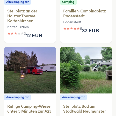
Aire camping car
Camping
Stellplatz an der
Familien-Campingplatz
HolstenTherme
Padenstedt
Kaltenkirchen
Padenstedt
Kaltenkirchen
★
★
★
★
★
5
32 EUR
★
★
★
★
★
3
12 EUR
Aire camping car
Aire camping car
Ruhige Camping-Wiese
Stellplatz Bad am
unter 5 Minuten zur A23
Stadtwald Neumünster