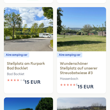
Aire camping car
Aire camping car
Stellplatz am Kurpark
Wunderschöner
Bad Bocklet
Stellplatz auf unserer
Streuobstwiese #3
Bad Bocklet
Hassenbach
★
★
★
★
★
4
15 EUR
★
★
★
★
★
5
15 EUR