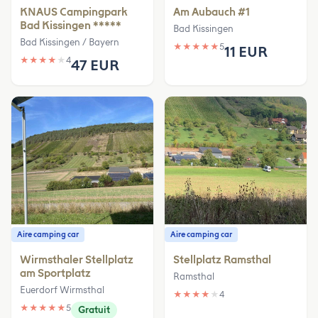
KNAUS Campingpark
Am Aubauch #1
Bad Kissingen *****
Bad Kissingen
Bad Kissingen / Bayern
★
★
★
★
★
5
11 EUR
★
★
★
★
★
4
47 EUR
Aire camping car
Aire camping car
Wirmsthaler Stellplatz
Stellplatz Ramsthal
am Sportplatz
Ramsthal
Euerdorf Wirmsthal
★
★
★
★
★
4
★
★
★
★
★
5
Gratuit