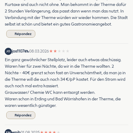
Kurtaxe sind auch nicht ohne. Man bekommt in der Therme dafür
2 Stunden Verlängerung, das passt dann wenn man das nutzt. In
Verbindung mit der Therme würden wir wieder kommen. Die Stadt
selbst ist schön und bietet ein gutes Gastronomieangebot.
Répondez
jos1107
08.03.2026
★
★
★
★
★
JO
Ein ganz gewöhnlicher Stellplatz, leider auch etwas abschüssig.
Waren hier für zwei Nächte, da wir in die Therme wollten. 2
Nächte - 40€ grenzt schon fast an Unverschämtheit, da man ja in
die Therme will die auch noch 34 €/pP kostet. Für den Strom wird
auch noch mal extra kassiert.
Grauwasser/ Chemie WC kann entsorgt werden.
Waren schon in Erding und Bad Wörrishofen in der Therme, die
waren wesentlich günstiger.
Répondez
emjh
01.08.2025
★
★
★
★
★
EM