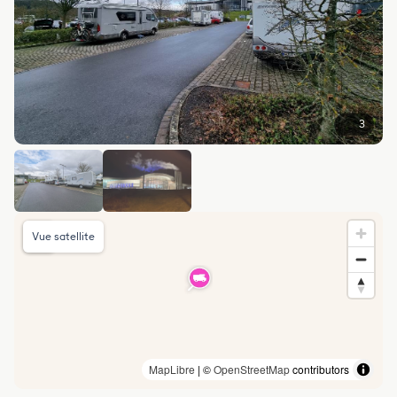
3
Vue satellite
MapLibre
| ©
OpenStreetMap
contributors