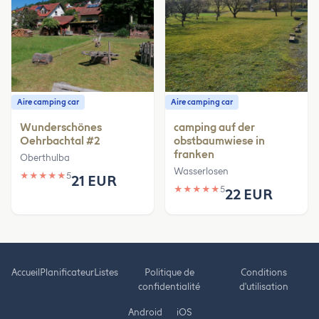
Aire camping car
Aire camping car
Wunderschönes
camping auf der
Oehrbachtal #2
obstbaumwiese in
franken
Oberthulba
Wasserlosen
★
★
★
★
★
5
21 EUR
★
★
★
★
★
5
22 EUR
Accueil
Planificateur
Listes
Politique de
Conditions
confidentialité
d'utilisation
Android
iOS