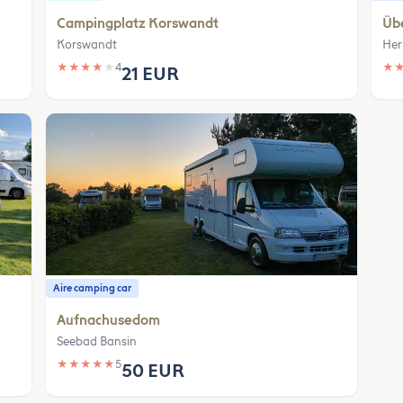
Campingplatz Korswandt
Üb
Korswandt
Her
★
★
★
★
★
4
★
21 EUR
Aire camping car
Aufnachusedom
Seebad Bansin
★
★
★
★
★
5
50 EUR