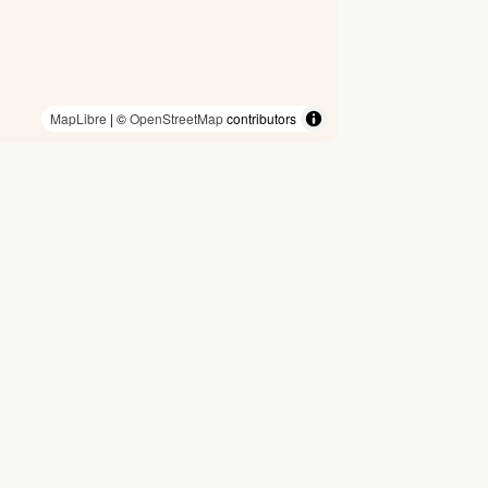
MapLibre
| ©
OpenStreetMap
contributors