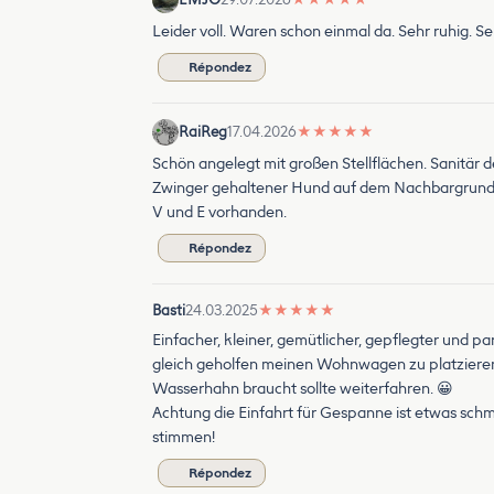
Leider voll. Waren schon einmal da. Sehr ruhig. Se
Répondez
RaiReg
17.04.2026
★
★
★
★
★
Schön angelegt mit großen Stellflächen. Sanitär d
Zwinger gehaltener Hund auf dem Nachbargrundstü
V und E vorhanden.
Répondez
Basti
24.03.2025
★
★
★
★
★
Einfacher, kleiner, gemütlicher, gepflegter und par
gleich geholfen meinen Wohnwagen zu platzieren. 
Wasserhahn braucht sollte weiterfahren. 😀
Achtung die Einfahrt für Gespanne ist etwas sch
stimmen!
Répondez