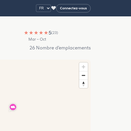
♥
Connectez-vous
★
★
★
★
★
5
(23)
Mar – Oct
26 Nombre d’emplacements