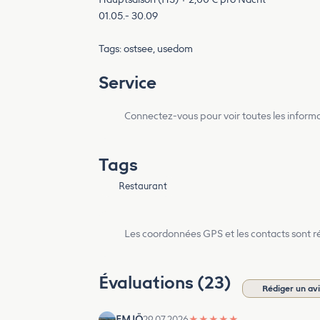
01.05.- 30.09
Tags: ostsee, usedom
Service
Connectez-vous pour voir toutes les inform
Tags
Restaurant
Les coordonnées GPS et les contacts sont rés
Évaluations (23)
Rédiger un av
EMJÖ
29.07.2026
★
★
★
★
★