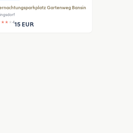
ernachtungsparkplatz Gartenweg Bansin
ingsdorf
★
★
★
★
4
15 EUR