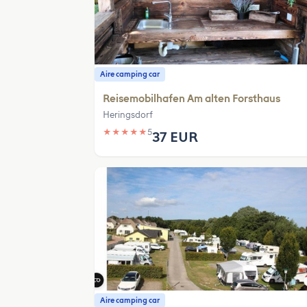
Aire camping car
Reisemobilhafen Am alten Forsthaus
Heringsdorf
★
★
★
★
★
5
37 EUR
Aire camping car