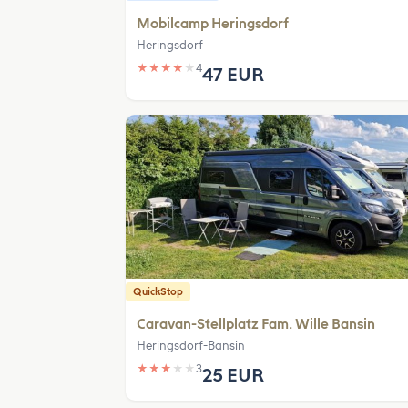
Mobilcamp Heringsdorf
Heringsdorf
★
★
★
★
★
4
47 EUR
QuickStop
Caravan-Stellplatz Fam. Wille Bansin
Heringsdorf-Bansin
★
★
★
★
★
3
25 EUR