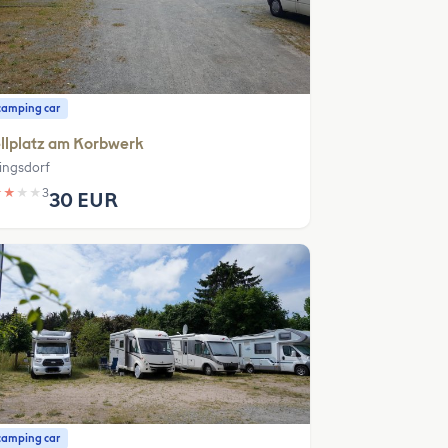
camping car
llplatz am Korbwerk
ingsdorf
★
★
★
★
3
30 EUR
camping car