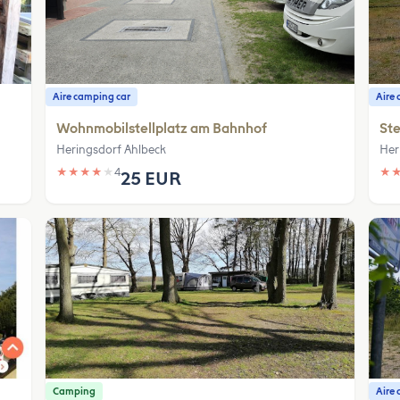
Aire camping car
Aire 
Wohnmobilstellplatz am Bahnhof
Ste
Heringsdorf Ahlbeck
Her
★
★
★
★
★
4
★
25 EUR
Camping
Aire 