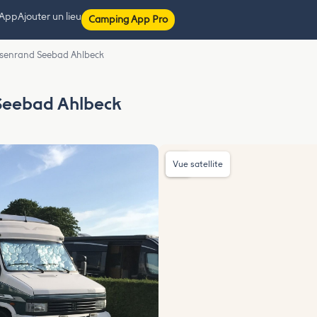
 App
Ajouter un lieu
Camping App Pro
esenrand Seebad Ahlbeck
Seebad Ahlbeck
Vue satellite