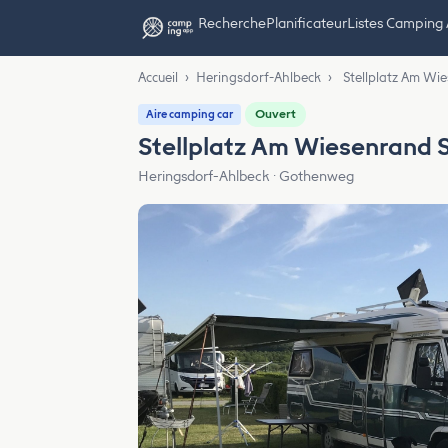
Recherche
Planificateur
Listes Camping
Accueil
›
Heringsdorf-Ahlbeck
›
Stellplatz Am Wi
Ouvert
Aire camping car
Stellplatz Am Wiesenrand 
Heringsdorf-Ahlbeck · Gothenweg