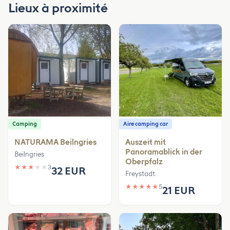
Lieux à proximité
Camping
Aire camping car
NATURAMA Beilngries
Auszeit mit
Panoramablick in der
Beilngries
Oberpfalz
★
★
★
★
★
3
32 EUR
Freystadt
★
★
★
★
★
5
21 EUR