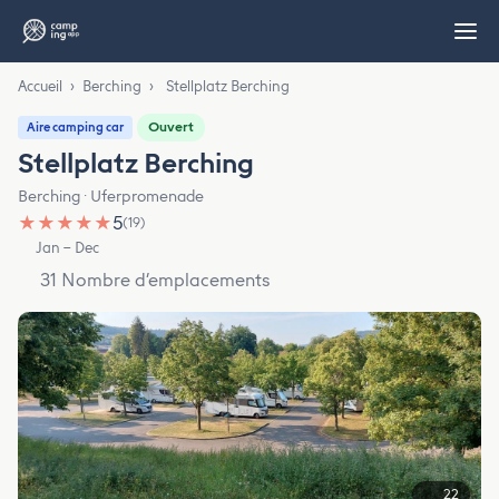
Accueil
›
Berching
›
Stellplatz Berching
Ouvert
Aire camping car
Stellplatz Berching
Berching · Uferpromenade
★
★
★
★
★
5
(19)
Jan – Dec
31 Nombre d’emplacements
22