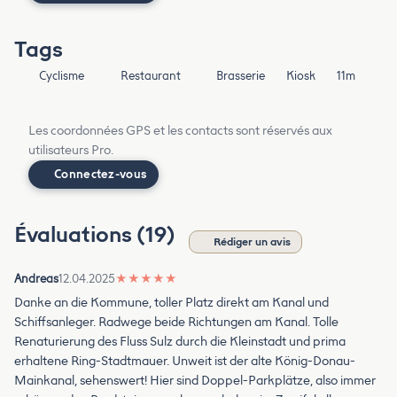
Tags
Cyclisme
Restaurant
Brasserie
Kiosk
11m
Les coordonnées GPS et les contacts sont réservés aux
utilisateurs Pro.
Connectez-vous
Évaluations (19)
Rédiger un avis
Andreas
12.04.2025
★
★
★
★
★
Danke an die Kommune, toller Platz direkt am Kanal und
Schiffsanleger. Radwege beide Richtungen am Kanal. Tolle
Renaturierung des Fluss Sulz durch die Kleinstadt und prima
erhaltene Ring-Stadtmauer. Unweit ist der alte König-Donau-
Mainkanal, sehenswert! Hier sind Doppel-Parkplätze, also immer