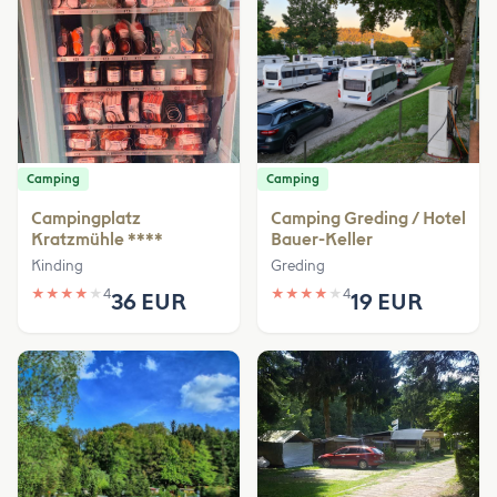
Camping
Camping
Campingplatz
Camping Greding / Hotel
Kratzmühle ****
Bauer-Keller
Kinding
Greding
★
★
★
★
★
4
★
★
★
★
★
4
36 EUR
19 EUR