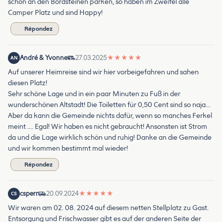
schön an den Bordsteinen parken, so haben im Zweifel alle
Camper Platz und sind Happy!
Répondez
André & Yvonne
27.03.2025
★
★
★
★
★
AN
Auf unserer Heimreise sind wir hier vorbeigefahren und sahen
diesen Platz!
Sehr schöne Lage und in ein paar Minuten zu Fuß in der
wunderschönen Altstadt! Die Toiletten für 0,50 Cent sind so naja…
Aber da kann die Gemeinde nichts dafür, wenn so manches Ferkel
meint …. Egal! Wir haben es nicht gebraucht! Ansonsten ist Strom
da und die Lage wirklich schön und ruhig! Danke an die Gemeinde
und wir kommen bestimmt mal wieder!
Répondez
csperr
20.09.2024
★
★
★
★
★
CS
Wir waren am 02. 08. 2024 auf diesem netten Stellplatz zu Gast.
Entsorgung und Frischwasser gibt es auf der anderen Seite der