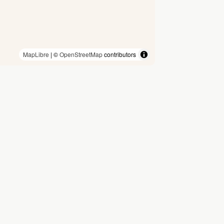
MapLibre
| ©
OpenStreetMap
contributors