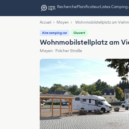
Recherche
Planificateur
Listes Camping
Accueil
›
Mayen
›
Wohnmobilstellplatz am Vieh
Ouvert
Aire camping car
Wohnmobilstellplatz am V
Mayen · Polcher Straße