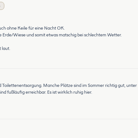
s
auch ohne Keile für eine Nacht OK.
ite Erde/Wiese und somit etwas matschig bei schlechtem Wetter.
 laut.
nd Toilettenentsorgung. Manche Plätze sind im Sommer richtig gut, unt
d fußläufig erreichbar. Es ist wirklich ruhig hier.