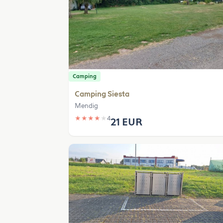
Camping
Camping Siesta
Mendig
★
★
★
★
★
4
21 EUR