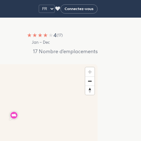
♥
Connectez-vous
★
★
★
★
★
4
(17)
Jan – Dec
17 Nombre d’emplacements