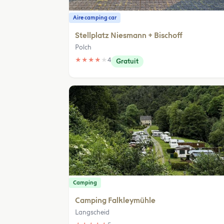
Aire camping car
Stellplatz Niesmann + Bischoff
Polch
★
★
★
★
★
4
Gratuit
Camping
Camping Falkleymühle
Langscheid