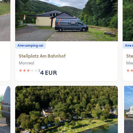
Aire camping car
Aire 
Stellplatz Am Bahnhof
Ste
Monreal
Me
★
★
★
★
★
3
★
4 EUR