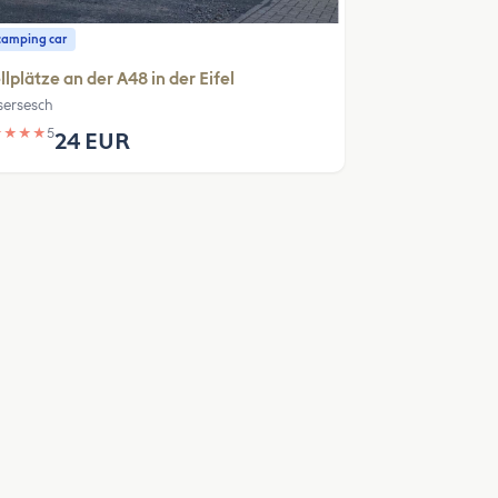
camping car
llplätze an der A48 in der Eifel
sersesch
★
★
★
★
5
24 EUR