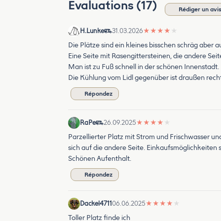
Évaluations (17)
Rédiger un avi
H.Lunke
31.03.2026
★
★
★
★
★
Die Plätze sind ein kleines bisschen schräg aber 
Eine Seite mit Rasengittersteinen, die andere Se
Man ist zu Fuß schnell in der schönen Innenstadt.
Die Kühlung vom Lidl gegenüber ist draußen recht
Répondez
RaPe
26.09.2025
★
★
★
★
★
Parzellierter Platz mit Strom und Frischwasser u
sich auf die andere Seite. Einkaufsmöglichkeiten sin
Schönen Aufenthalt.
Répondez
Dackel4711
06.06.2025
★
★
★
★
★
Toller Platz finde ich