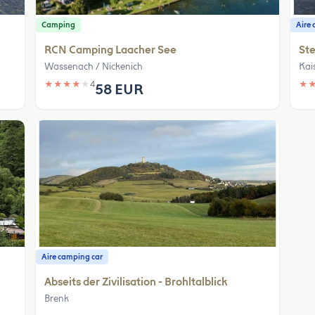
Camping
Aire 
RCN Camping Laacher See
Ste
Wassenach / Nickenich
Kai
★
★
★
★
★
4
★
58 EUR
Aire camping car
Abseits der Zivilisation - Brohltalblick
Brenk