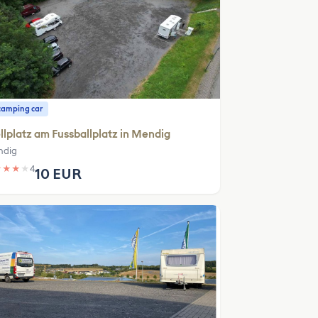
camping car
llplatz am Fussballplatz in Mendig
ndig
★
★
★
★
4
10 EUR