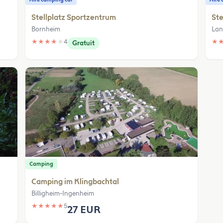
Stellplatz Sportzentrum
Ste
Bornheim
Lan
★
★
★
★
★
4
★
Gratuit
Camping
Camping im Klingbachtal
Billigheim-Ingenheim
★
★
★
★
★
5
27 EUR