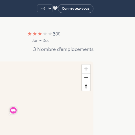
♥
Connectez-vous
★
★
★
★
★
3
(8)
Jan – Dec
3 Nombre d’emplacements