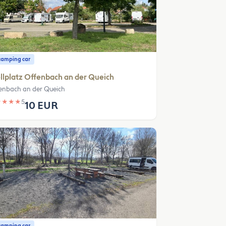
camping car
llplatz Offenbach an der Queich
enbach an der Queich
★
★
★
★
5
10 EUR
camping car