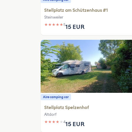
Stellplatz am Schützenhaus #1
Steinweiler
★
★
★
★
★
5
15 EUR
Aire camping car
Stellplatz Spelzenhof
Altdorf
★
★
★
★
★
4
15 EUR