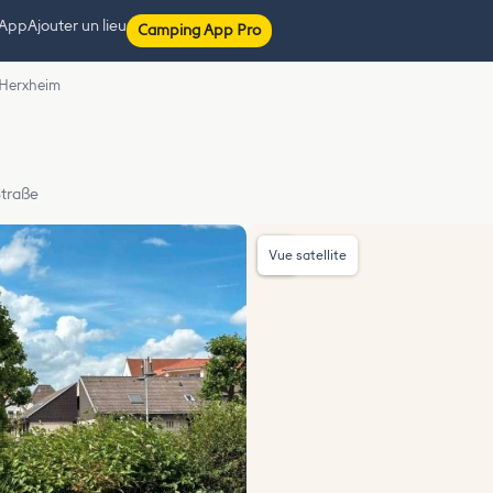
 App
Ajouter un lieu
Camping App Pro
z Herxheim
Straße
Vue satellite