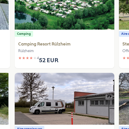
Camping
Aire 
Camping Resort Rülzheim
Ste
Rülzheim
Off
★
★
★
★
★
4
★
52 EUR
Aire camping car
Aire 