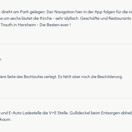
 direkt am Park gelegen. Der Navigation hier in der App folgen für die r
s um sechs läutet die Kirche - sehr idyllisch. Geschäfte und Restaurants
Trauth in Herxheim - Die Besten ever !
.
ere Seite des Bachlaufes verlegt. Es fehlt aber noch die Beschilderung.
s und E-Auto Ladestelle die V+E Stelle. Gullideckel beim Entsorgen abhebe
r kaum.