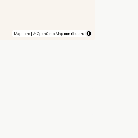
MapLibre
| ©
OpenStreetMap
contributors