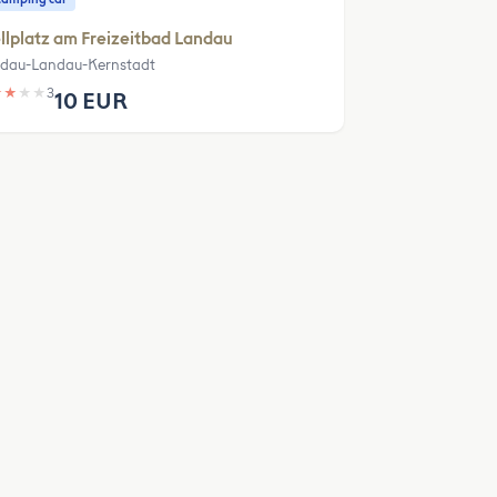
llplatz am Freizeitbad Landau
dau-Landau-Kernstadt
★
★
★
★
3
10 EUR