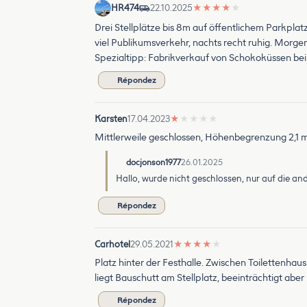
HR474
22.10.2025
★
★
★
★
★
Drei Stellplätze bis 8m auf öffentlichem Parkplatz
viel Publikumsverkehr, nachts recht ruhig. Morgen
Spezialtipp: Fabrikverkauf von Schokoküssen bei 
Répondez
Karsten
17.04.2023
★
★
★
★
★
Mittlerweile geschlossen, Höhenbegrenzung 2,1 m
docjonson1977
26.01.2025
Hallo, wurde nicht geschlossen, nur auf die and
Répondez
Carhotel
29.05.2021
★
★
★
★
★
Platz hinter der Festhalle. Zwischen Toilettenhau
liegt Bauschutt am Stellplatz, beeinträchtigt abe
Répondez