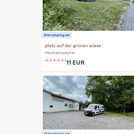
Aire camping car
platz auf der grünen wiese
Herxheimweyher
★
★
★
★
★
5
11 EUR
Aire camping car