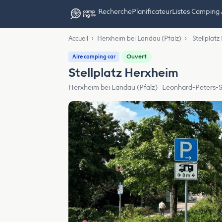
Recherche
Planificateur
Listes Camping
Accueil
›
Herxheim bei Landau (Pfalz)
›
Stellplat
Ouvert
Aire camping car
Stellplatz Herxheim
Herxheim bei Landau (Pfalz) · Leonhard-Peters-