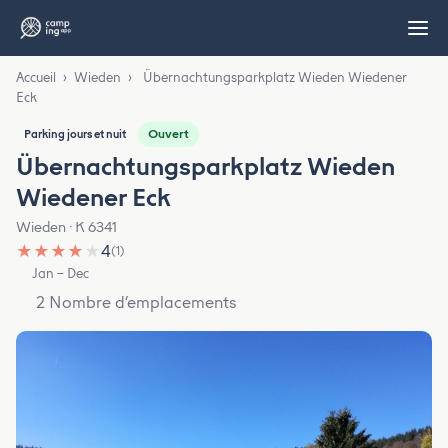
Accueil
›
Wieden
›
Übernachtungsparkplatz Wieden Wiedener
Eck
Ouvert
Parking jours et nuit
Übernachtungsparkplatz Wieden
Wiedener Eck
Wieden · K 6341
★
★
★
★
★
4
(1)
Jan – Dec
2 Nombre d’emplacements