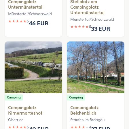
Campingplatz
Stellplatz am
Untermünstertal
Campingplatz
Untermünstertal
Münstertal/Schwarzwald
Münstertal/Schwarzwald
★
★
★
★
★
5
46 EUR
★
★
★
★
★
5
33 EUR
Camping
Camping
Campingplatz
Campingplatz
Kirnermarteshof
Belchenblick
Oberried
Staufen im Breisgau
★
★
★
★
★
5
★
★
★
★
★
4