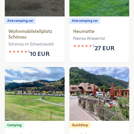
Aire camping car
Aire camping car
Wohnmobilstellplatz
Heumatte
Schönau
Kleines Wiesental
Schönau im Schwarzwald
★
★
★
★
★
5
27 EUR
★
★
★
★
★
5
10 EUR
Camping
QuickStop