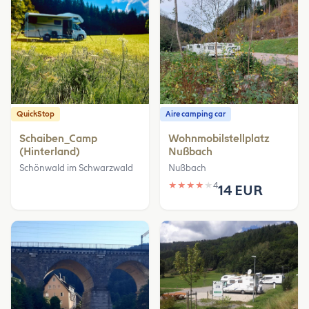
QuickStop
Aire camping car
Schaiben_Camp
Wohnmobilstellplatz
(Hinterland)
Nußbach
Schönwald im Schwarzwald
Nußbach
★
★
★
★
★
4
14 EUR