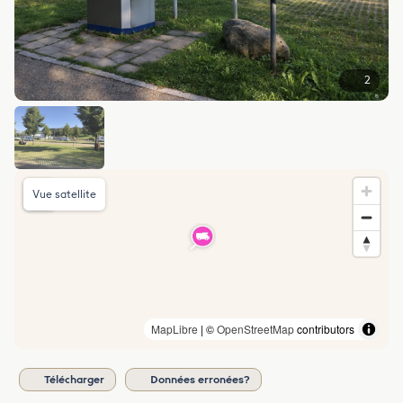
2
Vue satellite
MapLibre
| ©
OpenStreetMap
contributors
Télécharger
Données erronées?