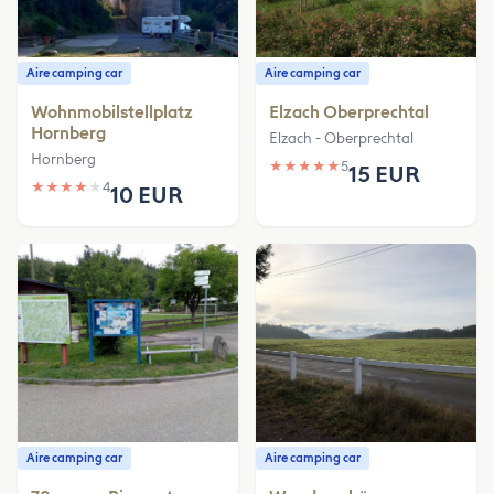
Aire camping car
Aire camping car
Wohnmobilstellplatz
Elzach Oberprechtal
Hornberg
Elzach - Oberprechtal
Hornberg
★
★
★
★
★
5
15 EUR
★
★
★
★
★
4
10 EUR
Aire camping car
Aire camping car