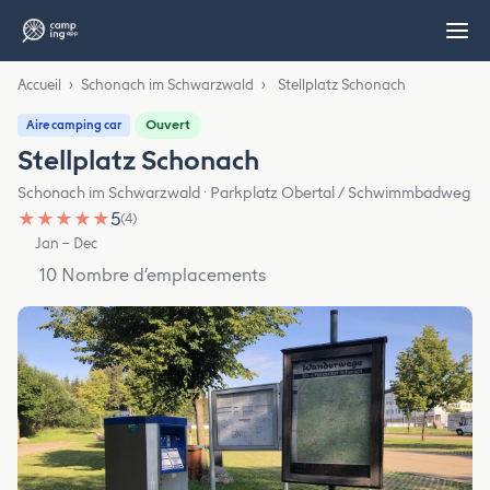
Accueil
›
Schonach im Schwarzwald
›
Stellplatz Schonach
Ouvert
Aire camping car
Stellplatz Schonach
Schonach im Schwarzwald · Parkplatz Obertal / Schwimmbadweg
★
★
★
★
★
5
(4)
Jan – Dec
10 Nombre d’emplacements