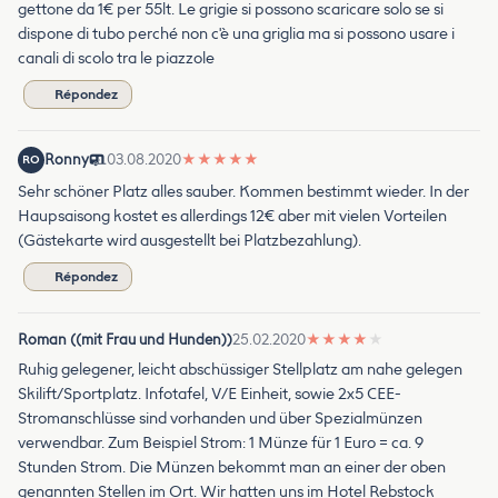
gettone da 1€ per 55lt. Le grigie si possono scaricare solo se si
dispone di tubo perché non c'è una griglia ma si possono usare i
canali di scolo tra le piazzole
Répondez
Ronny
03.08.2020
★
★
★
★
★
RO
Sehr schöner Platz alles sauber. Kommen bestimmt wieder. In der
Haupsaisong kostet es allerdings 12€ aber mit vielen Vorteilen
(Gästekarte wird ausgestellt bei Platzbezahlung).
Répondez
Roman ((mit Frau und Hunden))
25.02.2020
★
★
★
★
★
Ruhig gelegener, leicht abschüssiger Stellplatz am nahe gelegen
Skilift/Sportplatz. Infotafel, V/E Einheit, sowie 2x5 CEE-
Stromanschlüsse sind vorhanden und über Spezialmünzen
verwendbar. Zum Beispiel Strom: 1 Münze für 1 Euro = ca. 9
Stunden Strom. Die Münzen bekommt man an einer der oben
genannten Stellen im Ort. Wir hatten uns im Hotel Rebstock