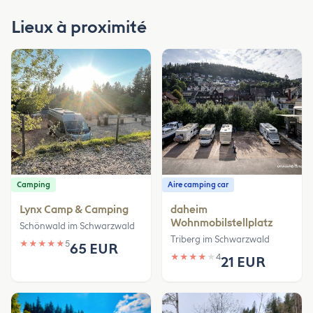
Lieux à proximité
Camping
Aire camping car
Lynx Camp & Camping
daheim
Wohnmobilstellplatz
Schönwald im Schwarzwald
Triberg im Schwarzwald
★
★
★
★
★
5
65 EUR
★
★
★
★
★
4
21 EUR