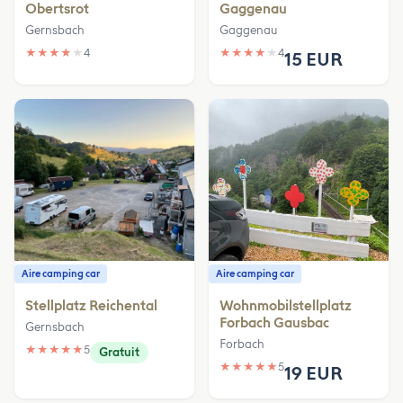
Obertsrot
Gaggenau
Gernsbach
Gaggenau
★
★
★
★
★
4
★
★
★
★
★
4
15 EUR
Aire camping car
Aire camping car
Stellplatz Reichental
Wohnmobilstellplatz
Forbach Gausbac
Gernsbach
Forbach
★
★
★
★
★
5
Gratuit
★
★
★
★
★
5
19 EUR