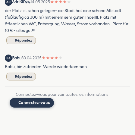
AdriKlD
14.05.2025
★
★
★
★
★
AD
der Platz ist schön gelegen- die Stadt hat eine schöne Altstadt
(fußläufig ca 300 m) mit einem sehr guten Inder!!!, Platz mit
öffentlichen WC, Entsorgung, Wasser, Strom vorhanden- Platz für
10 € - alles gut!!!
Répondez
Babu
30.04.2025
★
★
★
★
★
BA
Babu, bin zufrieden. Werde wiederkommen
Répondez
Connectez-vous pour voir toutes les informations
Connectez-vous