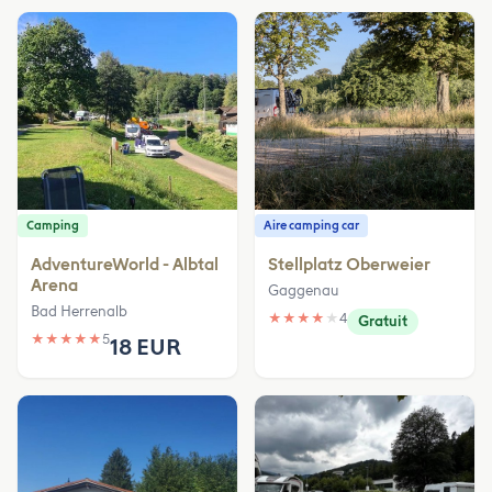
Camping
Aire camping car
AdventureWorld - Albtal
Stellplatz Oberweier
Arena
Gaggenau
Bad Herrenalb
★
★
★
★
★
4
Gratuit
★
★
★
★
★
5
18 EUR