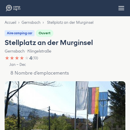
Accueil
›
Gernsbach
›
Stellplatz an der Murginsel
Ouvert
Aire camping car
Stellplatz an der Murginsel
Gernsbach · Klingelstraße
★
★
★
★
★
4
(13)
Jan – Dec
8 Nombre d’emplacements