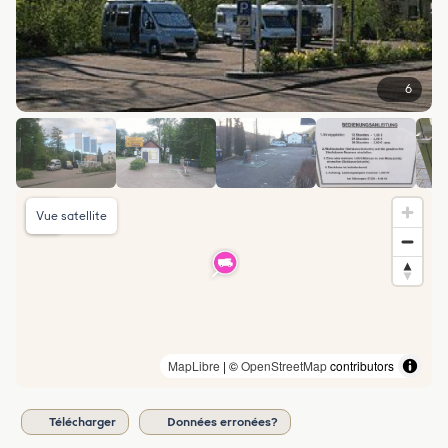
6
Vue satellite
MapLibre
| ©
OpenStreetMap
contributors
Télécharger
Données erronées?