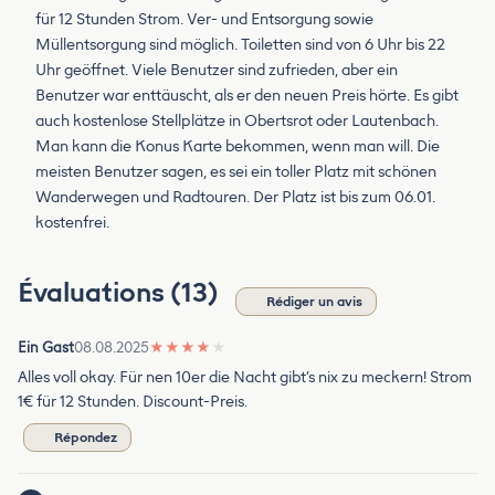
für 12 Stunden Strom. Ver- und Entsorgung sowie
Müllentsorgung sind möglich. Toiletten sind von 6 Uhr bis 22
Uhr geöffnet. Viele Benutzer sind zufrieden, aber ein
Benutzer war enttäuscht, als er den neuen Preis hörte. Es gibt
auch kostenlose Stellplätze in Obertsrot oder Lautenbach.
Man kann die Konus Karte bekommen, wenn man will. Die
meisten Benutzer sagen, es sei ein toller Platz mit schönen
Wanderwegen und Radtouren. Der Platz ist bis zum 06.01.
kostenfrei.
Évaluations (13)
Rédiger un avis
Ein Gast
08.08.2025
★
★
★
★
★
Alles voll okay. Für nen 10er die Nacht gibt’s nix zu meckern! Strom
1€ für 12 Stunden. Discount-Preis.
Répondez