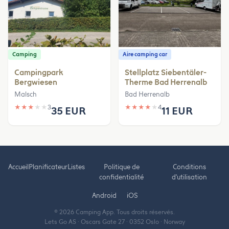
Camping
Aire camping car
Campingpark
Stellplatz Siebentäler-
Bergwiesen
Therme Bad Herrenalb
Malsch
Bad Herrenalb
★
★
★
★
★
3
★
★
★
★
★
4
35 EUR
11 EUR
Accueil
Planificateur
Listes
Politique de
Conditions
confidentialité
d'utilisation
Android
iOS
© 2026 Camping App. Tous droits réservés.
Lets Go AS · Oscars Gate 27 · 0352 Oslo · Norway