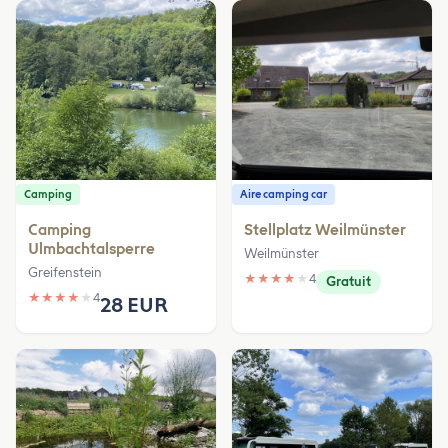
Camping
Aire camping car
Camping
Stellplatz Weilmünster
Ulmbachtalsperre
Weilmünster
Greifenstein
★
★
★
★
★
4
Gratuit
★
★
★
★
★
4
28 EUR