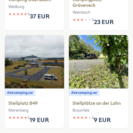
Gräveneck
Weilburg
Weinbach
★
★
★
★
★
5
37 EUR
★
★
★
★
★
3
23 EUR
Aire camping car
Aire camping car
Stellplatz B49
Stellplätze an der Lahn
Merenberg
Braunfels
★
★
★
★
★
5
★
★
★
★
★
4
19 EUR
9 EUR