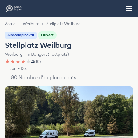
Accueil
›
Weilburg
›
Stellplatz Weilburg
Ouvert
Aire camping car
Stellplatz Weilburg
Weilburg · Im Bangert (Festplatz)
★
★
★
★
★
4
(10)
Jan – Dec
80 Nombre d’emplacements