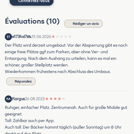
Connectez-vous
Évaluations (10)
Rédiger un avis
e173hxl7
15.06.2026
★
★
★
★
★
E1
Der Platz wird derzeit umgebaut. Vor der Absperrung gibt es noch
einige freie Plätze ggf zum Parken, aber ohne Ver- und
Entsorgung. Nach dem Aushang zu urteilen, kann es mal ein
schöner, großer Stellplatz werden.
Wiederkommen frühestens nach Abschluss des Umbaus.
Répondez
Kargus
26.08.2025
★
★
★
★
★
KA
Ruhiger, einfacher Platz. Zentrumsnah. Auch für große Mobile gut
geeignet.
Toll: Zahlbar auch per App.
Auch toll: Der Bäcker kommt täglich (außer Sonntag) um 8 Uhr
direkt auf den Platz.