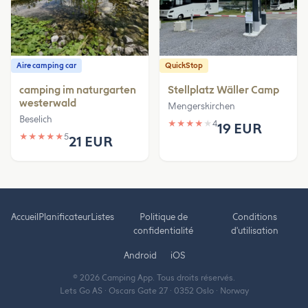
Aire camping car
QuickStop
camping im naturgarten
Stellplatz Wäller Camp
westerwald
Mengerskirchen
Beselich
★
★
★
★
★
4
19 EUR
★
★
★
★
★
5
21 EUR
Accueil
Planificateur
Listes
Politique de
Conditions
confidentialité
d'utilisation
Android
iOS
© 2026 Camping App. Tous droits réservés.
Lets Go AS · Oscars Gate 27 · 0352 Oslo · Norway