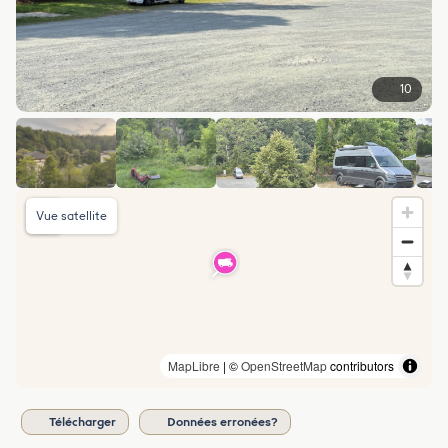
10
Vue satellite
MapLibre
| ©
OpenStreetMap
contributors
Télécharger
Données erronées?