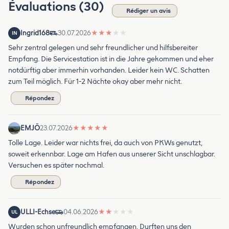
Évaluations (30)
Rédiger un avis
Ingrid168
30.07.2026
★
★
★
★
★
IN
Sehr zentral gelegen und sehr freundlicher und hilfsbereiter
Empfang. Die Servicestation ist in die Jahre gekommen und eher
notdürftig aber immerhin vorhanden. Leider kein WC. Schatten
zum Teil möglich. Für 1-2 Nächte okay aber mehr nicht.
Répondez
EMJÖ
23.07.2026
★
★
★
★
★
Tolle Lage. Leider war nichts frei, da auch von PKWs genutzt,
soweit erkennbar. Lage am Hafen aus unserer Sicht unschlagbar.
Versuchen es später nochmal.
Répondez
ULLI-Echse
04.06.2026
★
★
★
★
★
UL
Wurden schon unfreundlich empfangen. Durften uns den