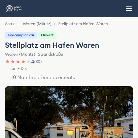
Accueil
›
Waren (Müritz)
›
Stellplatz am Hafen Waren
Ouvert
Aire camping car
Stellplatz am Hafen Waren
Waren (Müritz) · Strandstraße
★
★
★
★
★
4
(30)
Jan – Dec
10 Nombre d’emplacements