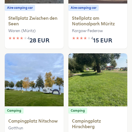
Aire camping car
Aire camping car
Stellplatz Zwischen den
Stellplatz am
Seen
Nationalpark Müritz
Waren (Müritz)
Kargow-Federow
★
★
★
★
★
4
★
★
★
★
★
4
28 EUR
15 EUR
Camping
Camping
Campingplatz Nitschow
Campingplatz
Hirschberg
Gotthun