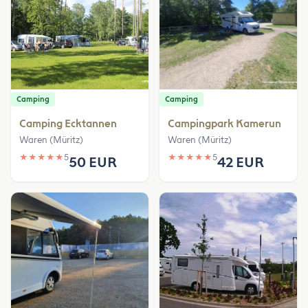
Camping
Camping
Camping Ecktannen
Campingpark Kamerun
Waren (Müritz)
Waren (Müritz)
★
★
★
★
★
5
★
★
★
★
★
5
50 EUR
42 EUR