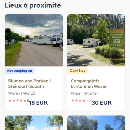
Lieux à proximité
Aire camping car
QuickStop
Blumen und Parken J.
Campingplatz
Steindorf-Sabath
Ecktannen Waren
Waren (Müritz)
Waren (Müritz)
★
★
★
★
★
5
★
★
★
★
★
4
18 EUR
30 EUR