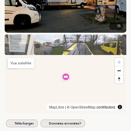
15
Vue satellite
MapLibre
| ©
OpenStreetMap
contributors
Télécharger
Données erronées?