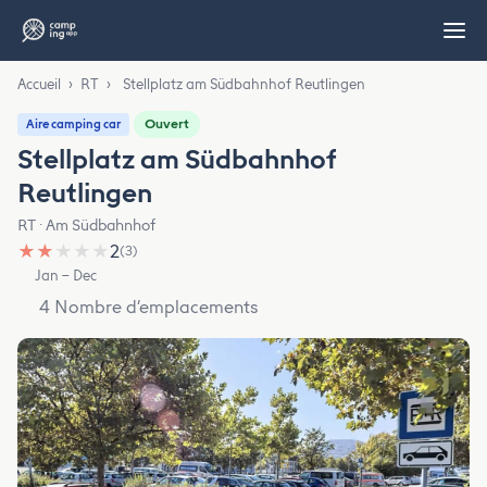
Accueil
›
RT
›
Stellplatz am Südbahnhof Reutlingen
Ouvert
Aire camping car
Stellplatz am Südbahnhof
Reutlingen
RT · Am Südbahnhof
★
★
★
★
★
2
(3)
Jan – Dec
4 Nombre d’emplacements