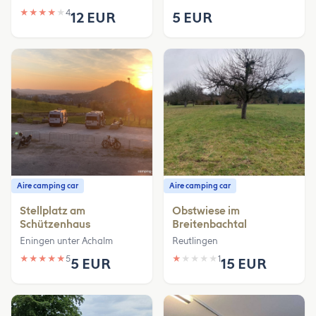
★
★
★
★
★
4
12 EUR
5 EUR
Aire camping car
Aire camping car
Stellplatz am
Obstwiese im
Schützenhaus
Breitenbachtal
Eningen unter Achalm
Reutlingen
★
★
★
★
★
5
★
★
★
★
★
1
5 EUR
15 EUR