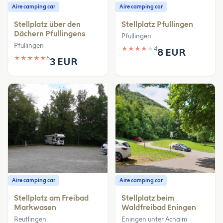
Aire camping car
Aire camping car
Stellplatz über den
Stellplatz Pfullingen
Dächern Pfullingens
Pfullingen
Pfullingen
★
★
★
★
★
4
8 EUR
★
★
★
★
★
5
3 EUR
Aire camping car
Aire camping car
Stellplatz am Freibad
Stellplatz beim
Markwasen
Waldfreibad Eningen
Reutlingen
Eningen unter Achalm