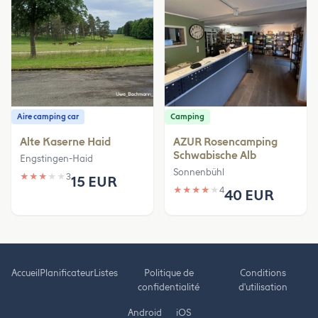
Aire camping car
Camping
Alte Kaserne Haid
AZUR Rosencamping
Schwabische Alb
Engstingen-Haid
Sonnenbühl
★
★
★
★
★
3
15 EUR
★
★
★
★
★
4
40 EUR
Accueil
Planificateur
Listes
Politique de
Conditions
confidentialité
d'utilisation
Android
iOS