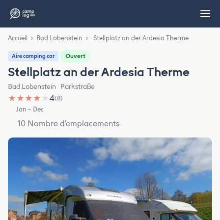
Accueil
›
Bad Lobenstein
›
Stellplatz an der Ardesia Therme
Ouvert
Aire camping car
Stellplatz an der Ardesia Therme
Bad Lobenstein · Parkstraße
★
★
★
★
★
4
(8)
Jan – Dec
10 Nombre d’emplacements