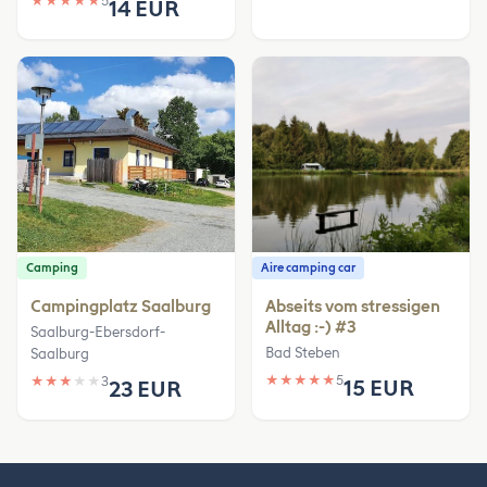
★
★
★
★
★
5
14 EUR
Camping
Aire camping car
Campingplatz Saalburg
Abseits vom stressigen
Alltag :-) #3
Saalburg-Ebersdorf-
Bad Steben
Saalburg
★
★
★
★
★
5
★
★
★
★
★
3
15 EUR
23 EUR