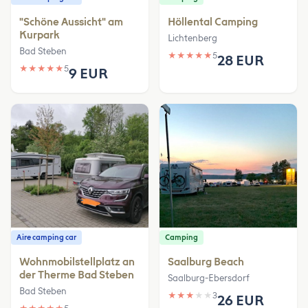
"Schöne Aussicht" am
Höllental Camping
Kurpark
Lichtenberg
Bad Steben
★
★
★
★
★
5
28 EUR
★
★
★
★
★
5
9 EUR
Aire camping car
Camping
Wohnmobilstellplatz an
Saalburg Beach
der Therme Bad Steben
Saalburg-Ebersdorf
Bad Steben
★
★
★
★
★
3
26 EUR