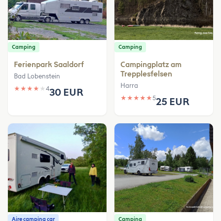
Camping
Camping
Ferienpark Saaldorf
Campingplatz am
Trepplesfelsen
Bad Lobenstein
Harra
★
★
★
★
★
4
30 EUR
★
★
★
★
★
5
25 EUR
Aire camping car
Camping