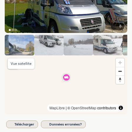
8
Vue satellite
MapLibre
| ©
OpenStreetMap
contributors
Télécharger
Données erronées?