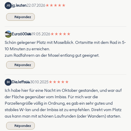
jg.leuten
22.07.2026
★
★
★
★
★
JG
Répondez
Eura600
19.05.2026
★
★
★
★
★
Schön gelegener Platz mit Moselblick. Ortsmitte mit dem Rad in 5-
10 Minuten zu erreichen.
zum Radfahrern an der Mosel entlang gut geeignet.
Répondez
DieJeffs
30.10.2025
★
★
★
★
★
DI
Ich habe hier für eine Nacht im Oktober gestanden, und war auf
der Fläche gegenüber vom Imbiss. Für mich war die
Parzellengröße völlig in Ordnung, es gab ein sehr gutes und
stabiles W-lan und der Imbiss ist zu empfehlen. Direkt vom Platz
aus kann man mit schönen Laufrunden (oder Wandern) starten.
Répondez