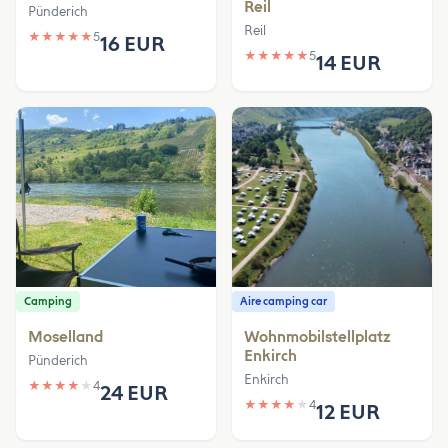
Reil
Pünderich
Reil
★
★
★
★
★
5
16 EUR
★
★
★
★
★
5
14 EUR
Camping
Aire camping car
Moselland
Wohnmobilstellplatz
Enkirch
Pünderich
Enkirch
★
★
★
★
★
4
24 EUR
★
★
★
★
★
4
12 EUR