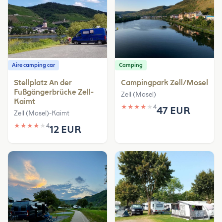
Aire camping car
Camping
Stellplatz An der
Campingpark Zell/Mosel
Fußgängerbrücke Zell-
Zell (Mosel)
Kaimt
★
★
★
★
★
4
47 EUR
Zell (Mosel)-Kaimt
★
★
★
★
★
4
12 EUR