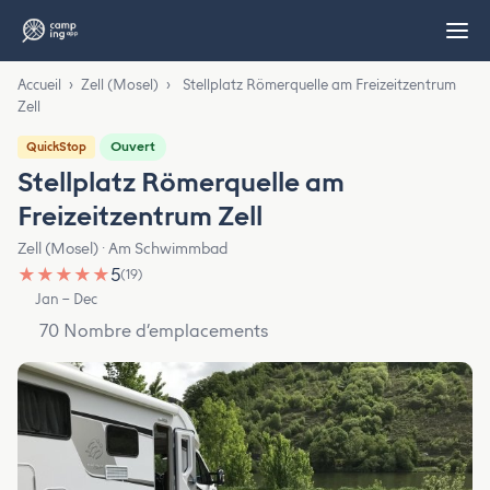
Accueil
›
Zell (Mosel)
›
Stellplatz Römerquelle am Freizeitzentrum
Zell
Ouvert
QuickStop
Stellplatz Römerquelle am
Freizeitzentrum Zell
Zell (Mosel) · Am Schwimmbad
★
★
★
★
★
5
(19)
Jan – Dec
70 Nombre d’emplacements