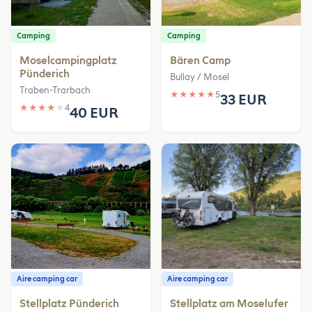
Camping
Camping
Moselcampingplatz
Bären Camp
Pünderich
Bullay / Mosel
Traben-Trarbach
★
★
★
★
★
5
33 EUR
★
★
★
★
★
4
40 EUR
Aire camping car
Aire camping car
Stellplatz Pünderich
Stellplatz am Moselufer