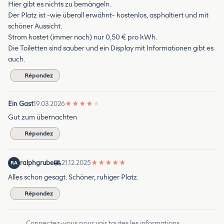
Hier gibt es nichts zu bemängeln.
Der Platz ist -wie überall erwähnt- kostenlos, asphaltiert und mit
schöner Aussicht.
Strom kostet (immer noch) nur 0,50 € pro kWh.
Die Toiletten sind sauber und ein Display mit Informationen gibt es
auch.
Répondez
Ein Gast
19.03.2026
★
★
★
★
★
Gut zum übernachten
Répondez
ralphgrube
21.12.2025
★
★
★
★
★
RA
Alles schon gesagt. Schöner, ruhiger Platz.
Répondez
Connectez-vous pour voir toutes les informations