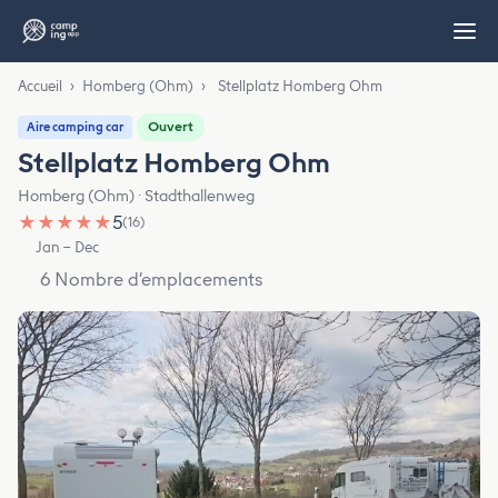
Accueil
›
Homberg (Ohm)
›
Stellplatz Homberg Ohm
Ouvert
Aire camping car
Stellplatz Homberg Ohm
Homberg (Ohm) · Stadthallenweg
★
★
★
★
★
5
(16)
Jan – Dec
6 Nombre d’emplacements