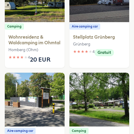
Camping
Aire camping car
Wohnresidenz &
Stellplatz Grünberg
Waldcamping im Ohmtal
Grünberg
Homberg (Ohm)
★
★
★
★
★
4
Gratuit
★
★
★
★
★
4
20 EUR
Aire camping car
Camping