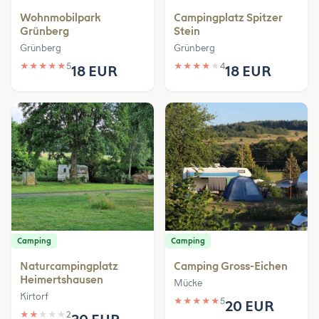
Wohnmobilpark
Campingplatz Spitzer
Grünberg
Stein
Grünberg
Grünberg
★
★
★
★
★
5
★
★
★
★
★
4
18 EUR
18 EUR
Camping
Camping
Naturcampingplatz
Camping Gross-Eichen
Heimertshausen
Mücke
Kirtorf
★
★
★
★
★
5
20 EUR
★
★
★
★
★
2