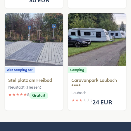
30 EUR
Aire camping car
Camping
Stellplatz am Freibad
Caravanpark Laubach
****
Neustadt (Hessen)
Laubach
★
★
★
★
★
5
Gratuit
★
★
★
★
★
3
24 EUR