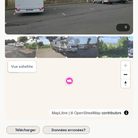
9
Vue satellite
MapLibre
| ©
OpenStreetMap
contributors
Télécharger
Données erronées?