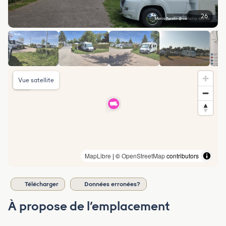
26
Vue satellite
MapLibre
| ©
OpenStreetMap
contributors
Télécharger
Données erronées?
À propose de l’emplacement