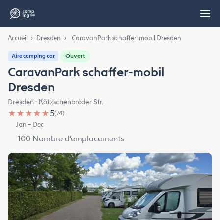
Accueil
›
Dresden
›
CaravanPark schaffer-mobil Dresden
Ouvert
Aire camping car
CaravanPark schaffer-mobil
Dresden
Dresden · Kötzschenbroder Str.
★
★
★
★
★
5
(74)
Jan – Dec
100 Nombre d’emplacements