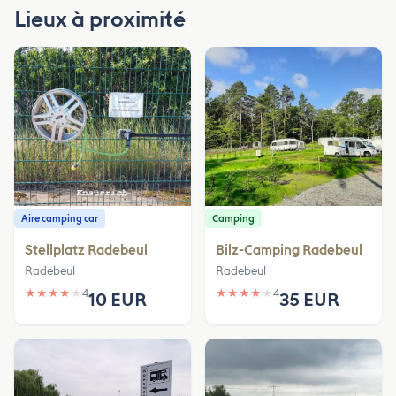
Lieux à proximité
Aire camping car
Camping
Stellplatz Radebeul
Bilz-Camping Radebeul
Radebeul
Radebeul
★
★
★
★
★
4
★
★
★
★
★
4
10 EUR
35 EUR