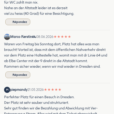
für WC zahlt man nix.
Nahe an der Altstadt leider ist es derzeit
viel zu heiss (40 Grad) für eine Besichtigung.
Répondez
Marco Kerstin
08.06.2026
★
★
★
★
★
Waren von Freitag bis Sonntag dort, Platz hat alles was man
braucht! Vorteil ist, dass mit dem öffentlichen Nahverkehr direkt
vor dem Platz eine Haltestelle hat, womit man mit dr Linie 64 und
ab Elbe Center mit der 9 direkt in die Altstadt kommt.
Kommen sicher wieder, wenn wir mal wieder in Dresden sind.
Répondez
piepmandy
21.05.2026
★
★
★
★
★
PI
Perfekter Platz für einen Besuch in Dresden.
Der Platz ist sehr sauber und strukturiert.
Sehr gut finden wir die Bezahlung und Abwicklung mit Ver-
Entsorgung + Strom. Alles wird mit dem Ticket abgewickelt