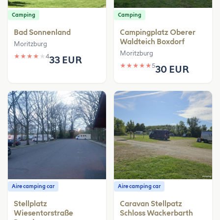
Camping
Camping
Bad Sonnenland
Campingplatz Oberer
Waldteich Boxdorf
Moritzburg
Moritzburg
★
★
★
★
★
4
33 EUR
★
★
★
★
★
5
30 EUR
Aire camping car
Aire camping car
Stellplatz
Caravan Stellpatz
Wiesentorstraße
Schloss Wackerbarth