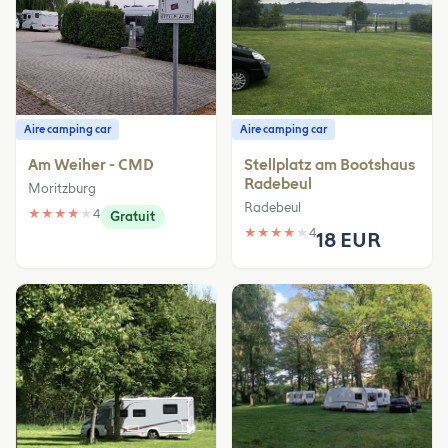
Aire camping car
Aire camping car
Am Weiher - CMD
Stellplatz am Bootshaus
Radebeul
Moritzburg
Radebeul
★
★
★
★
★
4
Gratuit
★
★
★
★
★
4
18 EUR