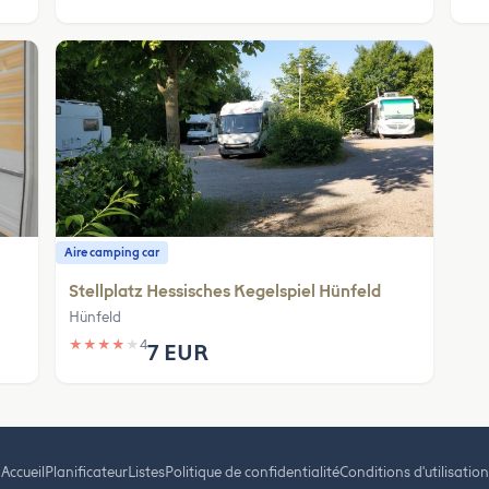
Aire camping car
Stellplatz Hessisches Kegelspiel Hünfeld
Hünfeld
★
★
★
★
★
4
7 EUR
Accueil
Planificateur
Listes
Politique de confidentialité
Conditions d'utilisation