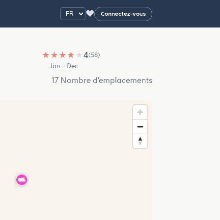
♥
Connectez-vous
★
★
★
★
★
4
(58)
Jan – Dec
17 Nombre d’emplacements