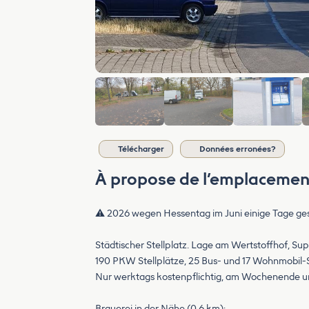
Télécharger
Données erronées?
À propose de l’emplacemen
⚠️ 2026 wegen Hessentag im Juni einige Tage gesc
Städtischer Stellplatz. Lage am Wertstoffhof, S
190 PKW Stellplätze, 25 Bus- und 17 Wohnmobil-S
Nur werktags kostenpflichtig, am Wochenende un
Brauerei in der Nähe (0.6 km):