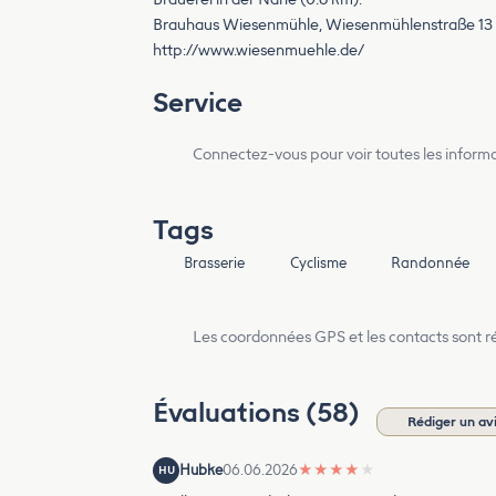
Brauhaus Wiesenmühle, Wiesenmühlenstraße 13
http://www.wiesenmuehle.de/
Service
Connectez-vous pour voir toutes les inform
Tags
Brasserie
Cyclisme
Randonnée
Les coordonnées GPS et les contacts sont rés
Évaluations (58)
Rédiger un av
Hubke
06.06.2026
★
★
★
★
★
HU