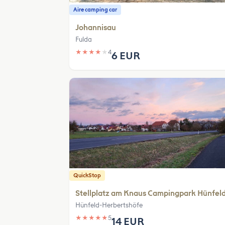
Aire camping car
Johannisau
Fulda
★
★
★
★
★
4
6 EUR
QuickStop
Stellplatz am Knaus Campingpark Hünfel
Hünfeld-Herbertshöfe
★
★
★
★
★
5
14 EUR