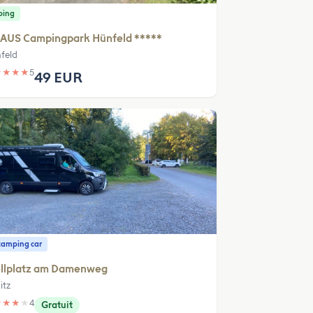
ping
AUS Campingpark Hünfeld *****
feld
★
★
★
★
5
49 EUR
camping car
ellplatz am Damenweg
itz
★
★
★
★
4
Gratuit