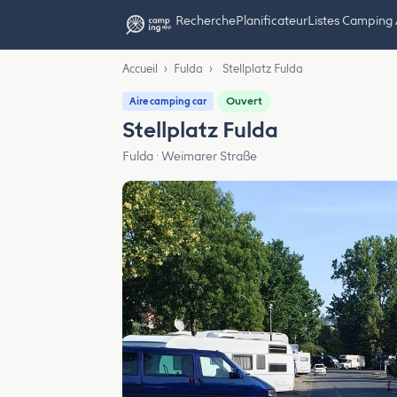
Recherche
Planificateur
Listes Camping
Accueil
›
Fulda
›
Stellplatz Fulda
Ouvert
Aire camping car
Stellplatz Fulda
Fulda · Weimarer Straße