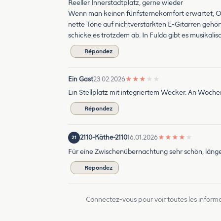
Reeller Innerstadtplatz, gerne wieder
Wenn man keinen fünfsternekomfort erwartet, OK.
nette Töne auf nichtverstärkten E-Gitarren gehört
schicke es trotzdem ab. In Fulda gibt es musikalisch
Répondez
Ein Gast
23.02.2026
★
★
★
★
★
Ein Stellplatz mit integriertem Wecker. An Woc
Répondez
2110-Käthe-2110
16.01.2026
★
★
★
★
★
21
Für eine Zwischenübernachtung sehr schön, länger
Répondez
Connectez-vous pour voir toutes les inform