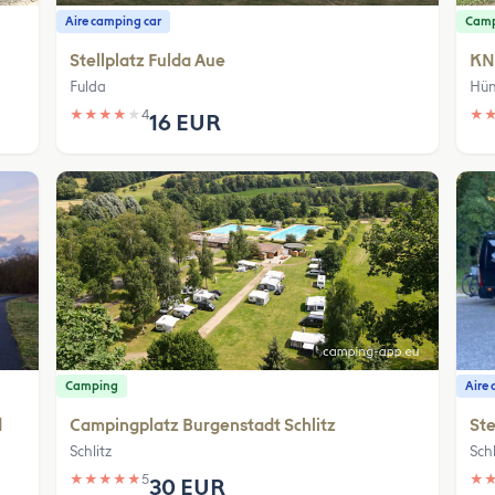
Aire camping car
Cam
Stellplatz Fulda Aue
KN
Fulda
Hün
★
★
★
★
★
4
★
16 EUR
Camping
Aire 
d
Campingplatz Burgenstadt Schlitz
St
Schlitz
Schl
★
★
★
★
★
5
★
30 EUR