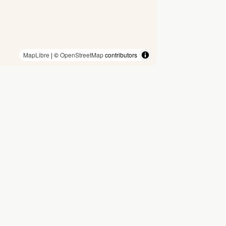
MapLibre
| ©
OpenStreetMap
contributors