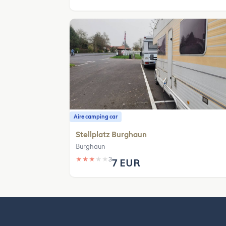
Aire camping car
Stellplatz Burghaun
Burghaun
★
★
★
★
★
3
7 EUR