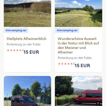
Aire camping car
Aire camping car
Stellplatz Alheimerblick
Wunderschöne Auszeit
in der Natur mit Blick auf
Rotenburg an der Fulda
den Meisner und
★
★
★
★
★
5
15 EUR
Alheimer
Rotenburg an der Fulda
★
★
★
★
★
5
15 EUR