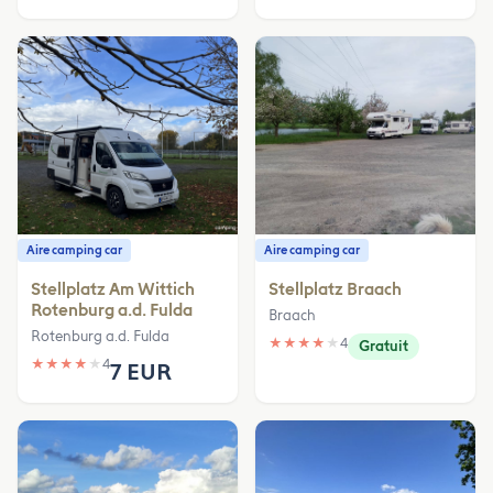
Aire camping car
Aire camping car
Stellplatz Am Wittich
Stellplatz Braach
Rotenburg a.d. Fulda
Braach
Rotenburg a.d. Fulda
★
★
★
★
★
4
Gratuit
★
★
★
★
★
4
7 EUR