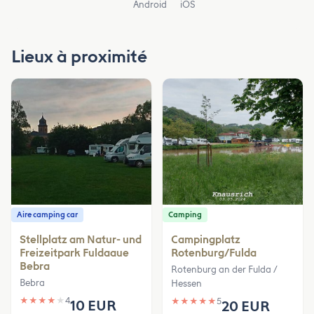
Android
iOS
Lieux à proximité
Aire camping car
Camping
Stellplatz am Natur- und
Campingplatz
Freizeitpark Fuldaaue
Rotenburg/Fulda
Bebra
Rotenburg an der Fulda /
Bebra
Hessen
★
★
★
★
★
4
★
★
★
★
★
5
10 EUR
20 EUR