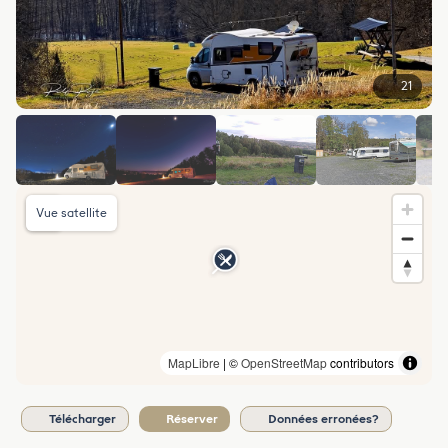
21
Vue satellite
MapLibre
| ©
OpenStreetMap
contributors
Télécharger
Réserver
Données erronées?