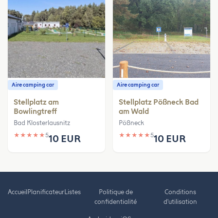
Aire camping car
Aire camping car
Stellplatz am
Stellplatz Pößneck Bad
Bowlingtreff
am Wald
Bad Klosterlausnitz
Pößneck
★
★
★
★
★
5
★
★
★
★
★
5
10 EUR
10 EUR
Accueil
Planificateur
Listes
Politique de
Conditions
confidentialité
d'utilisation