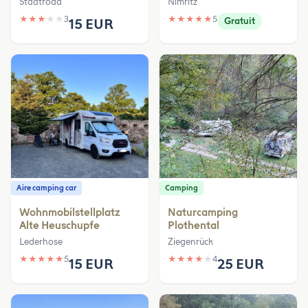
Stadtroda
Nimritz
★
★
★
★
★
3
★
★
★
★
★
5
15 EUR
Gratuit
Aire camping car
Camping
Wohnmobilstellplatz
Naturcamping
Alte Heuschupfe
Plothental
Lederhose
Ziegenrück
★
★
★
★
★
5
★
★
★
★
★
4
15 EUR
25 EUR