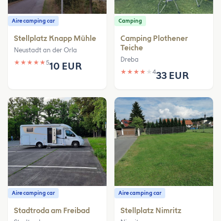
Aire camping car
Camping
Stellplatz Knapp Mühle
Camping Plothener
Teiche
Neustadt an der Orla
Dreba
★
★
★
★
★
5
10 EUR
★
★
★
★
★
4
33 EUR
Aire camping car
Aire camping car
Stadtroda am Freibad
Stellplatz Nimritz