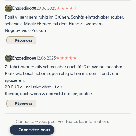
Enzoedino
29.06.2025
★
★
★
★
★
Positiv : sehr sehr ruhig im Grünen, Sanitär einfach aber sauber,
sehr viele Möglichkeiten mit dem Hund zu wandern
Negativ: viele Zecken
Répondez
Enzoedino
12.06.2025
★
★
★
★
★
Zufahrt zwar relativ schmal aber auch für 9 m Womo machbar.
Platz wie beschrieben super ruhig schön mit dem Hund zum
spazieren.
20 EUR all inclusive absolut ok.
Sanitär, auch wenn wir es nicht nutzen, sauber.
Répondez
Connectez-vous pour voir toutes les informations
Connectez-vous