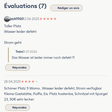
Évaluations (7)
Rédiger un avis
jack1960
12.06.2025
★
★
★
★
★
Toller Platz
Wasser leider defekt
Strom geht
Traini
11.07.2026
Das Wasser ist leider immer noch defekt !!!
Répondez
28.04.2025
★
★
★
★
★
Schöner Platz 5 Womo , Wasser leider defekt, Strom verfügbar.
Kleine Gaststätte, Kaffe, Eis. Platz kostenlos, Schnitzel mit Spargel
23, 50€ sehr lecker
Répondez