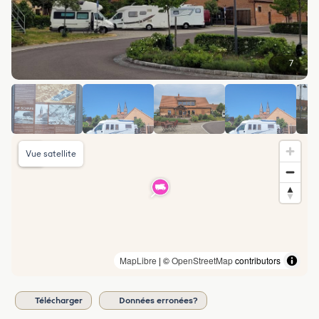
7
Vue satellite
MapLibre
| ©
OpenStreetMap
contributors
Télécharger
Données erronées?