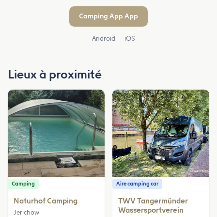
Camping App App
Android
iOS
Lieux à proximité
Camping
Aire camping car
Naturhof Camping
TWV Tangermünder
Wassersportverein
Jerichow