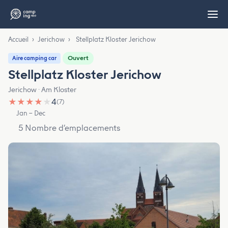
Accueil
›
Jerichow
›
Stellplatz Kloster Jerichow
Ouvert
Aire camping car
Stellplatz Kloster Jerichow
Jerichow · Am Kloster
★
★
★
★
★
4
(7)
Jan – Dec
5 Nombre d’emplacements