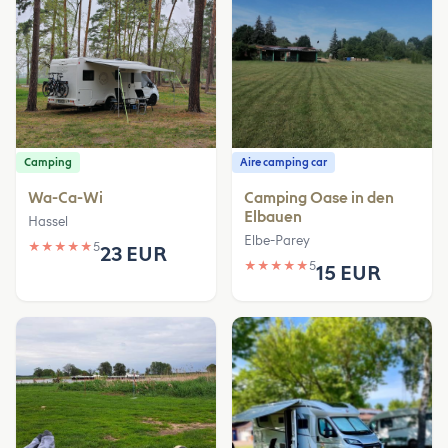
Camping
Aire camping car
Wa-Ca-Wi
Camping Oase in den
Elbauen
Hassel
Elbe-Parey
★
★
★
★
★
5
23 EUR
★
★
★
★
★
5
15 EUR