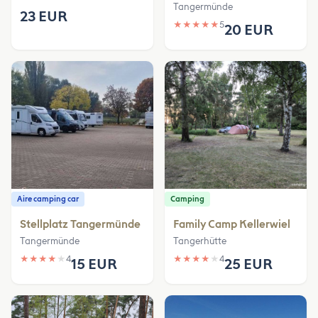
Tangermünde
23 EUR
★
★
★
★
★
5
20 EUR
Aire camping car
Camping
Stellplatz Tangermünde
Family Camp Kellerwiel
Tangermünde
Tangerhütte
★
★
★
★
★
4
★
★
★
★
★
4
15 EUR
25 EUR