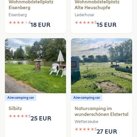
Wohnmobilstellplatz
Wohnmobilstellplatz
Eisenberg
Alte Heuschupfe
Eisenberg
Lederhose
★
★
★
★
★
4
★
★
★
★
★
5
18 EUR
15 EUR
Aire camping car
Aire camping car
Silbitz
Naturcamping im
wunderschönen Elstertal
★
★
★
★
★
5
25 EUR
Wetterzeube
★
★
★
★
★
5
27 EUR