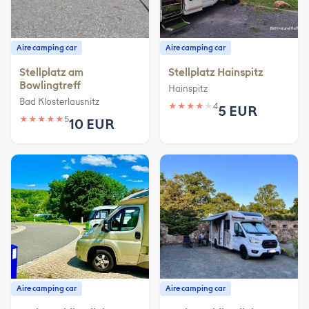
Aire camping car
Aire camping car
Stellplatz am
Stellplatz Hainspitz
Bowlingtreff
Hainspitz
Bad Klosterlausnitz
★
★
★
★
★
4
5 EUR
★
★
★
★
★
5
10 EUR
Aire camping car
Aire camping car