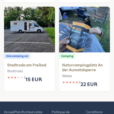
Aire camping car
Camping
Stadtroda am Freibad
Naturcampingplatz An
der Aumatalsperre
Stadtroda
Weida
★
★
★
★
★
3
15 EUR
★
★
★
★
★
5
22 EUR
Accueil
Planificateur
Listes
Politique de
Conditions