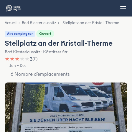
Accueil
›
Bad Klosterlausnitz
›
Stellplatz an der Kristall-Therme
Ouvert
Aire camping car
Stellplatz an der Kristall-Therme
Bad Klosterlausnitz · Köstritzer Str.
★
★
★
★
★
3
(11)
Jan – Dec
6 Nombre d’emplacements