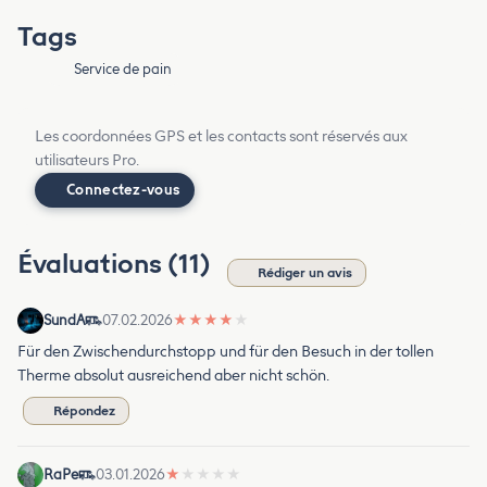
Tags
Service de pain
Les coordonnées GPS et les contacts sont réservés aux
utilisateurs Pro.
Connectez-vous
Évaluations (11)
Rédiger un avis
SundA
07.02.2026
★
★
★
★
★
Für den Zwischendurchstopp und für den Besuch in der tollen
Therme absolut ausreichend aber nicht schön.
Répondez
RaPe
03.01.2026
★
★
★
★
★