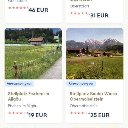
Oberstdorf
Oberstdorf
★
★
★
★
★
5
46 EUR
★
★
★
★
★
5
31 EUR
Aire camping car
Aire camping car
Stellplatz Fischen im
Stellplatz Rieder Wiesn
Allgäu
Obermaiselstein
Fischen im Allgäu
Obermaiselstein
★
★
★
★
★
4
★
★
★
★
★
4
19 EUR
25 EUR