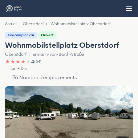
Accueil
›
Oberstdorf
›
Wohnmobilstellplatz Oberstdorf
Ouvert
Aire camping car
Wohnmobilstellplatz Oberstdorf
Oberstdorf · Hermann-von-Barth-Straße
★
★
★
★
★
4
(54)
Jan – Dec
176 Nombre d’emplacements