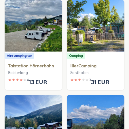
Aire camping car
Camping
Talstation Hörnerbahn
IllerCamping
Bolsterlang
Sonthofen
★
★
★
★
★
4
★
★
★
★
★
3
13 EUR
31 EUR