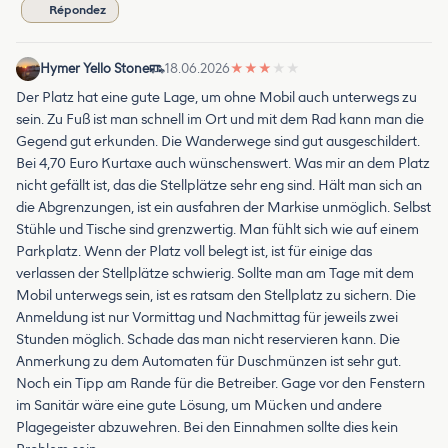
Répondez
Hymer Yello Stone
18.06.2026
★
★
★
★
★
Der Platz hat eine gute Lage, um ohne Mobil auch unterwegs zu
sein. Zu Fuß ist man schnell im Ort und mit dem Rad kann man die
Gegend gut erkunden. Die Wanderwege sind gut ausgeschildert.
Bei 4,70 Euro Kurtaxe auch wünschenswert. Was mir an dem Platz
nicht gefällt ist, das die Stellplätze sehr eng sind. Hält man sich an
die Abgrenzungen, ist ein ausfahren der Markise unmöglich. Selbst
Stühle und Tische sind grenzwertig. Man fühlt sich wie auf einem
Parkplatz. Wenn der Platz voll belegt ist, ist für einige das
verlassen der Stellplätze schwierig. Sollte man am Tage mit dem
Mobil unterwegs sein, ist es ratsam den Stellplatz zu sichern. Die
Anmeldung ist nur Vormittag und Nachmittag für jeweils zwei
Stunden möglich. Schade das man nicht reservieren kann. Die
Anmerkung zu dem Automaten für Duschmünzen ist sehr gut.
Noch ein Tipp am Rande für die Betreiber. Gage vor den Fenstern
im Sanitär wäre eine gute Lösung, um Mücken und andere
Plagegeister abzuwehren. Bei den Einnahmen sollte dies kein