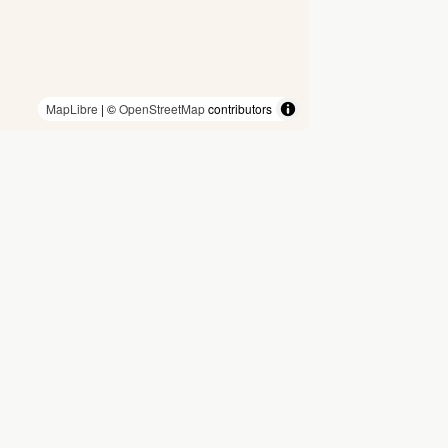
MapLibre
| ©
OpenStreetMap
contributors