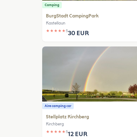
Camping
BurgStadt CampingPark
Kastellaun
★
★
★
★
★
5
30 EUR
Aire camping car
Stellplatz Kirchberg
Kirchberg
★
★
★
★
★
5
12 EUR