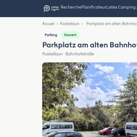
Recherche
Planificateur
Listes Camping
Accueil
›
Kastellaun
›
Parkplatz am alten Bahnho
Ouvert
Parking
Parkplatz am alten Bahnho
Kastellaun · Bahnhofstraße