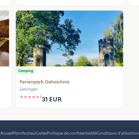
Camping
Ferienpark Gehaichnis
Leiningen
★
★
★
★
★
5
31 EUR
Accueil
Planificateur
Listes
Politique de confidentialité
Conditions d'utilisation