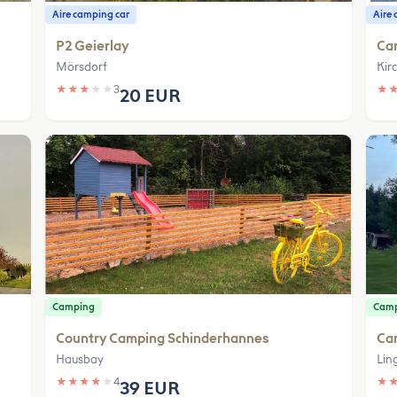
Aire camping car
Aire 
P2 Geierlay
Ca
Mörsdorf
Kir
★
★
★
★
★
3
★
20 EUR
Camping
Cam
Country Camping Schinderhannes
Ca
Hausbay
Lin
★
★
★
★
★
4
★
39 EUR