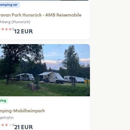
camping car
ravan Park Hunsrück - AMB Reisemobile
chberg (Hunsrück)
★
★
★
★
5
12 EUR
ping
mping-Mobilheimpark
gerhahn
★
★
★
★
4
21 EUR