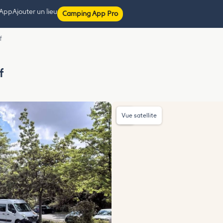
 App
Ajouter un lieu
Camping App Pro
f
f
Vue satellite