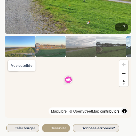
7
Vue satellite
MapLibre
| ©
OpenStreetMap
contributors
Télécharger
Réserver
Données erronées?