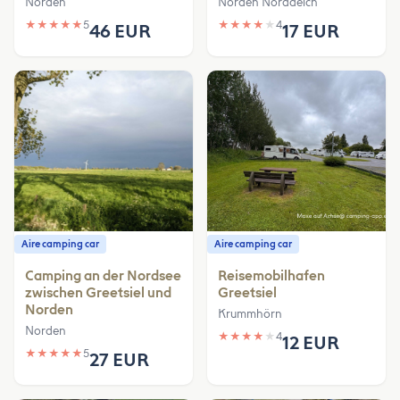
Norden
Norden Norddeich
★
★
★
★
★
5
★
★
★
★
★
4
46 EUR
17 EUR
Aire camping car
Aire camping car
Camping an der Nordsee
Reisemobilhafen
zwischen Greetsiel und
Greetsiel
Norden
Krummhörn
Norden
★
★
★
★
★
4
12 EUR
★
★
★
★
★
5
27 EUR