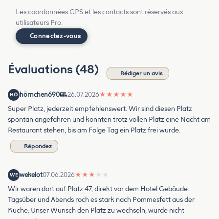
Les coordonnées GPS et les contacts sont réservés aux
utilisateurs Pro.
Connectez-vous
Évaluations (48)
Rédiger un avis
hörnchen690
26.07.2026
★
★
★
★
★
HÖ
Super Platz, jederzeit empfehlenswert. Wir sind diesen Platz
spontan angefahren und konnten trotz vollen Platz eine Nacht am
Restaurant stehen, bis am Folge Tag ein Platz frei wurde.
Répondez
wekelot
07.06.2026
★
★
★
★
★
WE
Wir waren dort auf Platz 47, direkt vor dem Hotel Gebäude.
Tagsüber und Abends roch es stark nach Pommesfett aus der
Küche. Unser Wunsch den Platz zu wechseln, wurde nicht