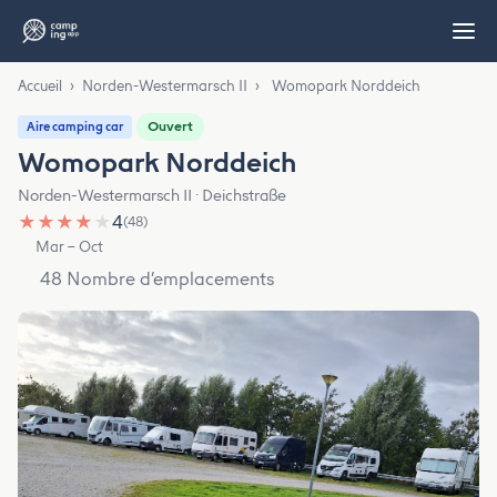
Accueil
›
Norden-Westermarsch II
›
Womopark Norddeich
Ouvert
Aire camping car
Womopark Norddeich
Norden-Westermarsch II · Deichstraße
★
★
★
★
★
4
(48)
Mar – Oct
48 Nombre d’emplacements