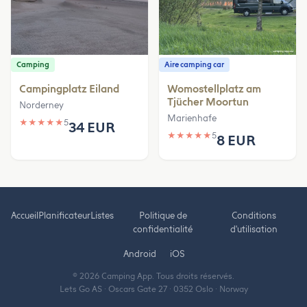
Camping
Aire camping car
Campingplatz Eiland
Womostellplatz am
Tjücher Moortun
Norderney
Marienhafe
★
★
★
★
★
5
34 EUR
★
★
★
★
★
5
8 EUR
Accueil
Planificateur
Listes
Politique de
Conditions
confidentialité
d'utilisation
Android
iOS
© 2026 Camping App. Tous droits réservés.
Lets Go AS · Oscars Gate 27 · 0352 Oslo · Norway