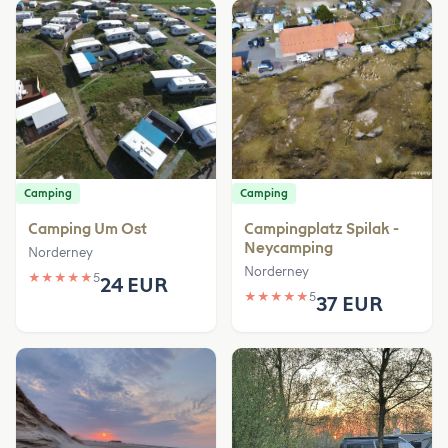
Camping
Camping
Camping Um Ost
Campingplatz Spilak -
Neycamping
Norderney
Norderney
★
★
★
★
★
5
24 EUR
★
★
★
★
★
5
37 EUR