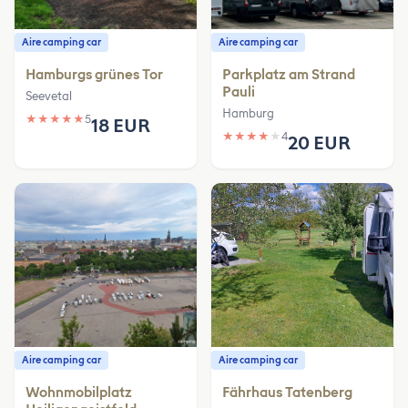
Aire camping car
Aire camping car
Hamburgs grünes Tor
Parkplatz am Strand
Pauli
Seevetal
Hamburg
★
★
★
★
★
5
18 EUR
★
★
★
★
★
4
20 EUR
Aire camping car
Aire camping car
Wohnmobilplatz
Fährhaus Tatenberg