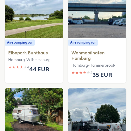
Aire camping car
Aire camping car
Elbepark Bunthaus
Wohmobilhafen
Hamburg
Hamburg-Wilhelmsburg
Hamburg-Hammerbrook
★
★
★
★
★
4
44 EUR
★
★
★
★
★
4
35 EUR