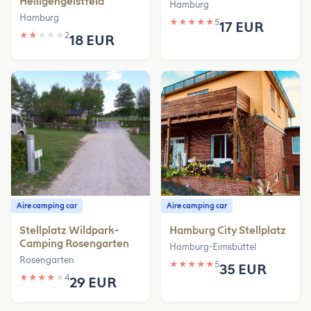
Heiligengeistfeld
Hamburg
Hamburg
★
★
★
★
★
5
17 EUR
★
★
★
★
★
2
18 EUR
Aire camping car
Aire camping car
Stellplatz Wildpark-
Hamburg City Stellplatz
Camping Rosengarten
Hamburg-Eimsbüttel
Rosengarten
★
★
★
★
★
5
35 EUR
★
★
★
★
★
4
29 EUR