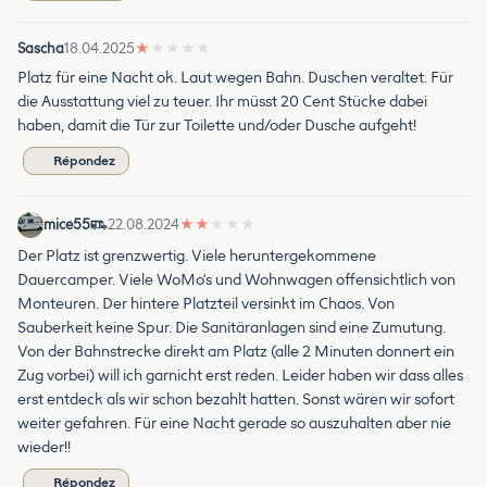
Sascha
18.04.2025
★
★
★
★
★
Platz für eine Nacht ok. Laut wegen Bahn. Duschen veraltet. Für
die Ausstattung viel zu teuer. Ihr müsst 20 Cent Stücke dabei
haben, damit die Tür zur Toilette und/oder Dusche aufgeht!
Répondez
mice55
22.08.2024
★
★
★
★
★
Der Platz ist grenzwertig. Viele heruntergekommene
Dauercamper. Viele WoMo's und Wohnwagen offensichtlich von
Monteuren. Der hintere Platzteil versinkt im Chaos. Von
Sauberkeit keine Spur. Die Sanitäranlagen sind eine Zumutung.
Von der Bahnstrecke direkt am Platz (alle 2 Minuten donnert ein
Zug vorbei) will ich garnicht erst reden. Leider haben wir dass alles
erst entdeck als wir schon bezahlt hatten. Sonst wären wir sofort
weiter gefahren. Für eine Nacht gerade so auszuhalten aber nie
wieder!!
Répondez