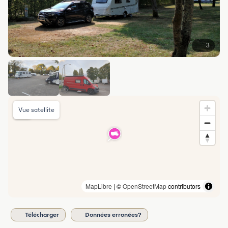
3
Vue satellite
MapLibre
| ©
OpenStreetMap
contributors
Télécharger
Données erronées?