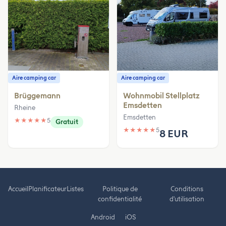
Aire camping car
Aire camping car
Brüggemann
Wohnmobil Stellplatz
Emsdetten
Rheine
Emsdetten
★
★
★
★
★
5
Gratuit
★
★
★
★
★
5
8 EUR
Accueil
Planificateur
Listes
Politique de
Conditions
confidentialité
d'utilisation
Android
iOS