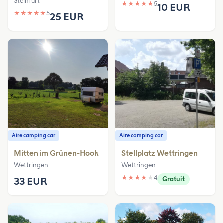
Steinfurt
★
★
★
★
★
5
10 EUR
★
★
★
★
★
5
25 EUR
Aire camping car
Aire camping car
Mitten im Grünen-Hook
Stellplatz Wettringen
Wettringen
Wettringen
★
★
★
★
★
4
33 EUR
Gratuit