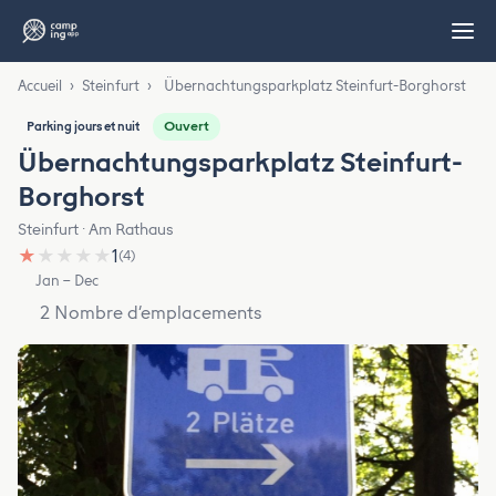
Accueil
›
Steinfurt
›
Übernachtungsparkplatz Steinfurt-Borghorst
Ouvert
Parking jours et nuit
Übernachtungsparkplatz Steinfurt-
Borghorst
Steinfurt · Am Rathaus
★
★
★
★
★
1
(4)
Jan – Dec
2 Nombre d’emplacements