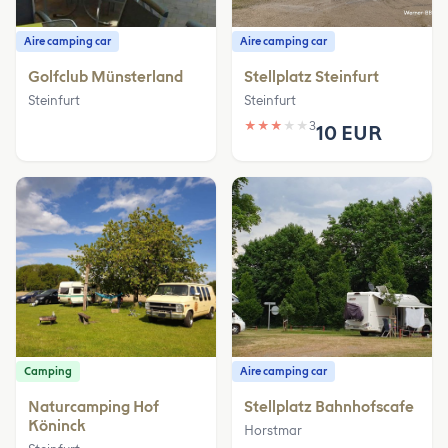
Aire camping car
Aire camping car
Golfclub Münsterland
Stellplatz Steinfurt
Steinfurt
Steinfurt
★
★
★
★
★
3
10 EUR
Camping
Aire camping car
Naturcamping Hof
Stellplatz Bahnhofscafe
Köninck
Horstmar