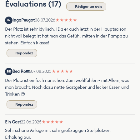
Évaluations (17)
Rédiger un avis
IngaPeugot
08.07.2026
★
★
★
★
★
IN
Der Platz ist sehr idyllisch, ! Da er auch jetzt in der Hauptsaison
nicht voll belegt ist hat man das Gefühl, mitten in der Pampa zu
stehen. Einfach klasse!
Répondez
Bea Ro
07.08.2025
★
★
★
★
★
BE
Der Platz ist einfach nur schön. Zum wohlfühlen - mit Allem, was
man braucht. Noch dazu nette Gastgeber und lecker Essen und
Trinken 😉
Répondez
Ein Gast
22.06.2025
★
★
★
★
★
Sehr schöne Anlage mit sehr großzügigen Stellplätzen.
Erholung pur.