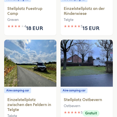
Stellplatz Fuestrup
Einzelstellplatz an der
Camp
Rinderwiese
Greven
Telgte
★
★
★
★
★
4
★
★
★
★
★
5
18 EUR
15 EUR
Aire camping car
Aire camping car
Einzelstellplatz
Stellplatz Ostbevern
zwischen den Feldern in
Ostbevern
Telgte
★
★
★
★
★
5
Gratuit
Telgte