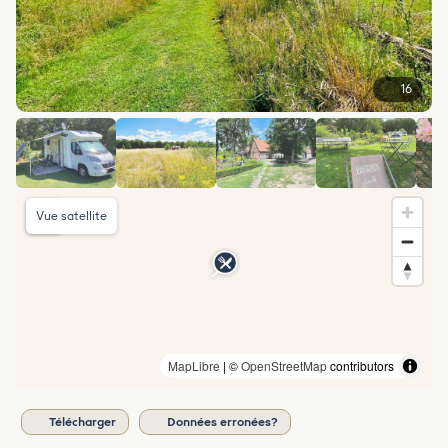
16
Vue satellite
MapLibre
| ©
OpenStreetMap
contributors
Télécharger
Données erronées?