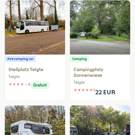
Aire camping car
Camping
Stellplatz Telgte
Campingplatz
Sonnenwiese
Telgte
Telgte
★
★
★
★
★
4
Gratuit
★
★
★
★
★
5
22 EUR