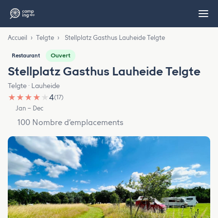
Accueil
›
Telgte
›
Stellplatz Gasthus Lauheide Telgte
Ouvert
Restaurant
Stellplatz Gasthus Lauheide Telgte
Telgte · Lauheide
★
★
★
★
★
4
(17)
Jan – Dec
100 Nombre d’emplacements