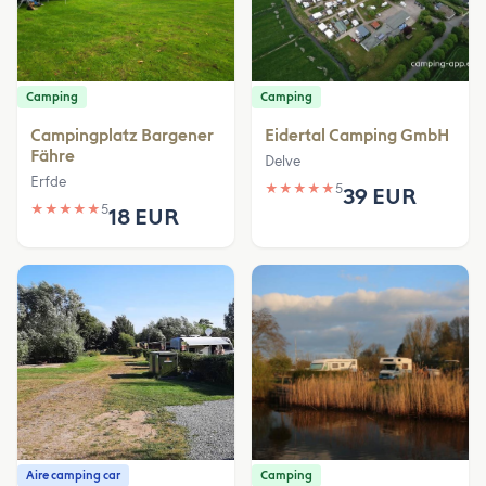
Camping
Camping
Campingplatz Bargener
Eidertal Camping GmbH
Fähre
Delve
Erfde
★
★
★
★
★
5
39 EUR
★
★
★
★
★
5
18 EUR
Aire camping car
Camping