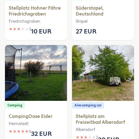
Stellplatz Hohner Fähre
Süderstapel,
Friedrichsgraben
Deutschland
Friedrichsgraben
Stapel
★
★
★
★
★
3
10 EUR
27 EUR
Camping
Aire camping car
CampingOase Eider
Stellplatz am
Freizeitbad Albersdorf
Hennstedt
Albersdorf
★
★
★
★
★
5
32 EUR
★
★
★
★
★
3