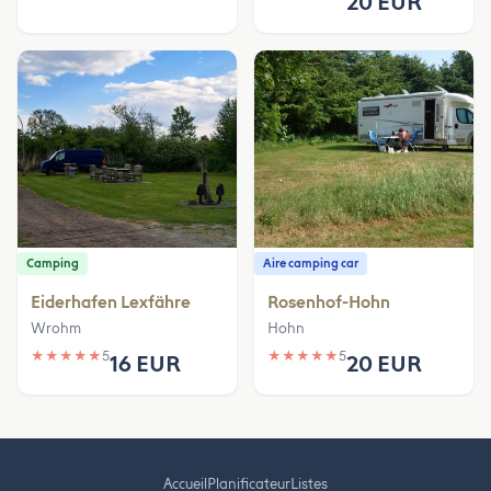
20 EUR
Camping
Aire camping car
Eiderhafen Lexfähre
Rosenhof-Hohn
Wrohm
Hohn
★
★
★
★
★
5
★
★
★
★
★
5
16 EUR
20 EUR
Accueil
Planificateur
Listes