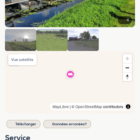
4
Vue satellite
MapLibre
| ©
OpenStreetMap
contributors
Télécharger
Données erronées?
Service