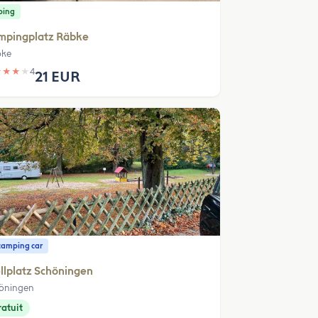
ping
mpingplatz Räbke
bke
★
★
★
★
4
21 EUR
camping car
llplatz Schöningen
öningen
atuit