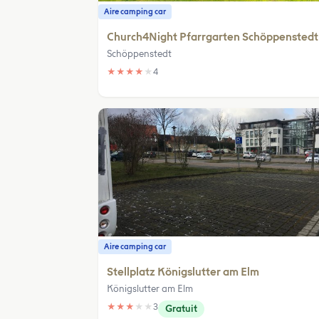
Aire camping car
Church4Night Pfarrgarten Schöppenstedt
Schöppenstedt
★
★
★
★
★
4
Aire camping car
Stellplatz Königslutter am Elm
Königslutter am Elm
★
★
★
★
★
3
Gratuit