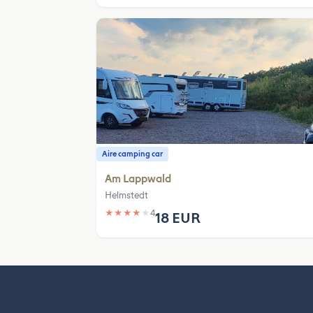
Aire camping car
Am Lappwald
Helmstedt
★
★
★
★
★
4
18 EUR