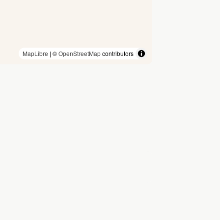
MapLibre
| ©
OpenStreetMap
contributors