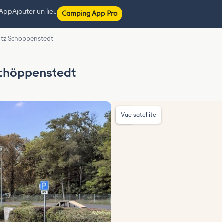
 App
Ajouter un lieu
Camping App Pro
tz Schöppenstedt
chöppenstedt
Vue satellite