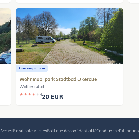
Aire camping car
Wohnmobilpark Stadtbad Okeraue
Wolfenbüttel
★
★
★
★
★
4
20 EUR
Accueil
Planificateur
Listes
Politique de confidentialité
Conditions d'utilisation