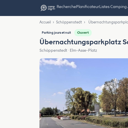
Recherche
Planificateur
Listes Camping
Accueil
›
Schöppenstedt
›
Übernachtungsparkpla
Ouvert
Parking jours et nuit
Übernachtungsparkplatz S
Schöppenstedt · Elm-Asse-Platz