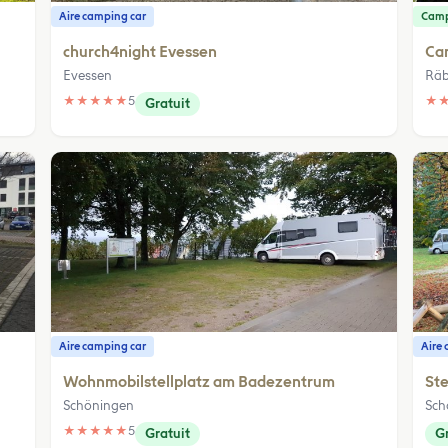
Aire camping car
Cam
church4night Evessen
Ca
Evessen
Rä
★
★
★
★
★
5
★
Gratuit
Aire camping car
Aire 
Wohnmobilstellplatz am Badezentrum
Ste
Schöningen
Sch
★
★
★
★
★
5
Gratuit
Gr