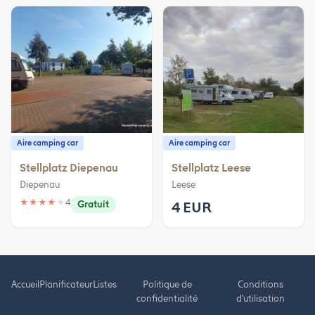
Aire camping car
Aire camping car
Stellplatz Diepenau
Stellplatz Leese
Diepenau
Leese
★
★
★
★
★
4
Gratuit
4 EUR
Accueil
Planificateur
Listes
Politique de
Conditions
confidentialité
d'utilisation