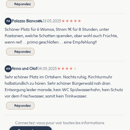
Répondez
Palazzo Bianco
13.05.2025
★
★
★
★
★
PA
Schöner Platz für 6 Womos, Strom 1€ für 8 Stunden, unter
Kastanien, welche Schatten spenden, aber wohl auch Früchte,
wenn reif. . . prima geschlafen. . . eine Empfehlung!!
Répondez
Anna und Olaf
04.05.2025
★
★
★
★
★
AN
Sehr schöner Platz im Ortskern. Nachts ruhig, Kirchturmuhr
halbstündlich zu hören. Sehr schöner Bürgerwald nah dran.
Entsorgung leider marode, kein WC Spülwasserhahn, kein Schutz
vor dem Frischwasser, somit kein Trinkwasser.
Répondez
Connectez-vous pour voir toutes les informations