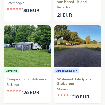
von Konni - Island
Petershagen
Petershagen
★
★
★
★
★
5
30 EUR
21 EUR
Camping
Aire camping car
Campingplatz Stolzenau
Wohnmobilstellplatz
Stolzenau
Stolzenau
Stolzenau
★
★
★
★
★
5
26 EUR
★
★
★
★
★
4
10 EUR