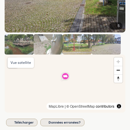
5
Vue satellite
MapLibre
| ©
OpenStreetMap
contributors
Télécharger
Données erronées?