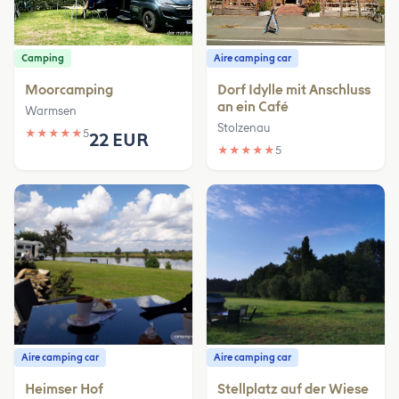
Camping
Aire camping car
Moorcamping
Dorf Idylle mit Anschluss
an ein Café
Warmsen
Stolzenau
★
★
★
★
★
5
22 EUR
★
★
★
★
★
5
Aire camping car
Aire camping car
Heimser Hof
Stellplatz auf der Wiese