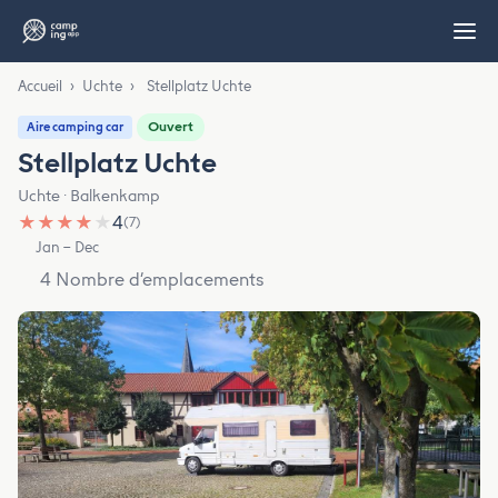
Accueil
›
Uchte
›
Stellplatz Uchte
Ouvert
Aire camping car
Stellplatz Uchte
Uchte · Balkenkamp
★
★
★
★
★
4
(7)
Jan – Dec
4 Nombre d’emplacements