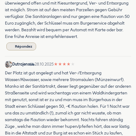
überwiegend offen und mit Kiesuntergrund, Ver- und Entsorgung
ist möglich. Strom ist auf den meisten Parzellen gegen Gebühr
verfügbar. Die Sanitäranlagen sind nur gegen eine Kaution von 50
Euro zugänglich, der Schlüssel muss am Burgerservice abgeholt
werden. Bezahlt wird bequem per Automat mit Karte oder bar.
Eine frühe Anreise ist empfehlenswert.
Répondez
Dutrajens
28.10.2025
★
★
★
★
★
Der Platz ist gut angelegt und hat Ver-/Entsorgung
Wasser/Abwasser, sowie mehrere Stromsäulen (Münzeinwurf).
Manko ist der Sanitärtrakt, dieser liegt gegenüber auf der anderen
Straßenseite und wird wochentags von einem Waldkindergarten
mit genutzt, sonst ist er zu und man muss im Bürgerhaus in der
Stadt einen Schlüssel gegen 50, -€ Kaution holen. Für 1 Nacht war
uns das zu umständlich (!), zumal ich gar nicht wusste, ob man
samstags die Kaution wieder bekommt. Nachts fahren ständig
Züge , welche man dann immer hupen/pfeifen hört, das war lästig.
Bis in die Altstadt und zur Burg ist es schon ein Stück zu laufen,