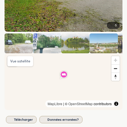
6
Vue satellite
MapLibre
| ©
OpenStreetMap
contributors
Télécharger
Données erronées?