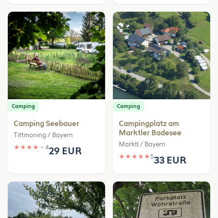
Camping
Camping
Camping Seebauer
Campingplatz am
Marktler Badesee
Tittmoning / Bayern
Marktl / Bayern
★
★
★
★
★
4
29 EUR
★
★
★
★
★
5
33 EUR