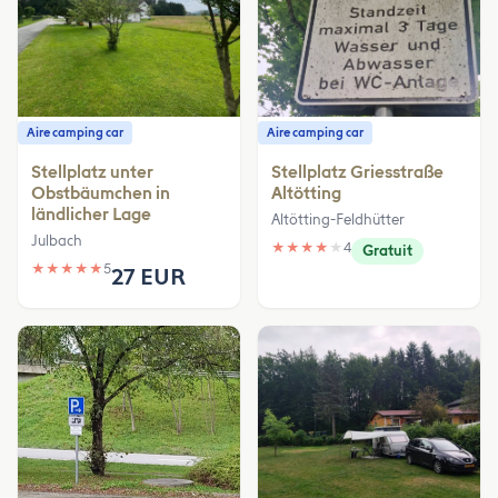
Aire camping car
Aire camping car
Stellplatz unter
Stellplatz Griesstraße
Obstbäumchen in
Altötting
ländlicher Lage
Altötting-Feldhütter
Julbach
★
★
★
★
★
4
Gratuit
★
★
★
★
★
5
27 EUR