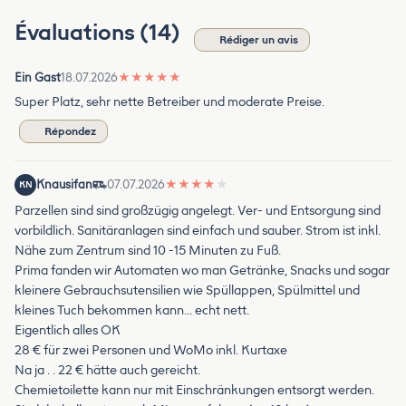
Évaluations (14)
Rédiger un avis
Ein Gast
18.07.2026
★
★
★
★
★
Super Platz, sehr nette Betreiber und moderate Preise.
Répondez
Knausifan
07.07.2026
★
★
★
★
★
KN
Parzellen sind sind großzügig angelegt. Ver- und Entsorgung sind
vorbildlich. Sanitäranlagen sind einfach und sauber. Strom ist inkl.
Nähe zum Zentrum sind 10 -15 Minuten zu Fuß.
Prima fanden wir Automaten wo man Getränke, Snacks und sogar
kleinere Gebrauchsutensilien wie Spüllappen, Spülmittel und
kleines Tuch bekommen kann… echt nett.
Eigentlich alles OK
28 € für zwei Personen und WoMo inkl. Kurtaxe
Na ja . . 22 € hätte auch gereicht.
Chemietoilette kann nur mit Einschränkungen entsorgt werden.