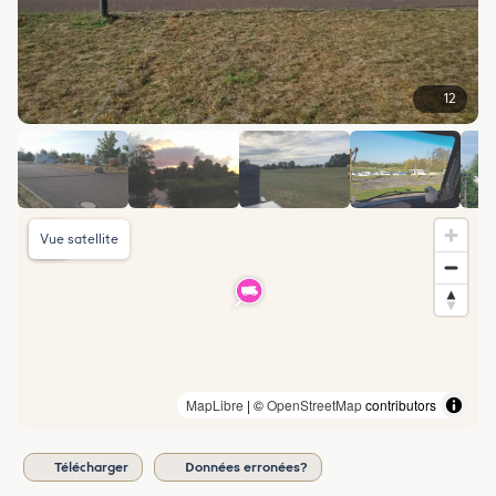
12
Vue satellite
MapLibre
| ©
OpenStreetMap
contributors
Télécharger
Données erronées?