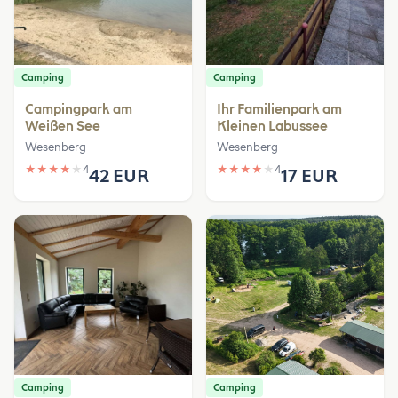
Camping
Camping
Campingpark am
Ihr Familienpark am
Weißen See
Kleinen Labussee
Wesenberg
Wesenberg
★
★
★
★
★
4
★
★
★
★
★
4
42 EUR
17 EUR
Camping
Camping