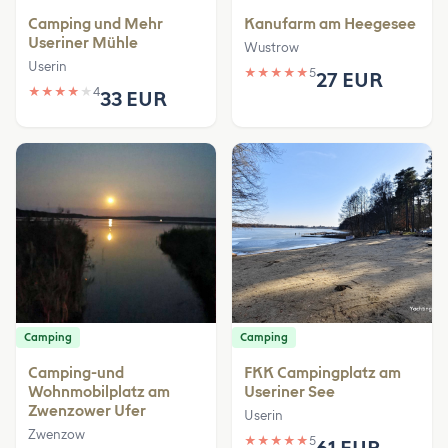
Camping und Mehr
Kanufarm am Heegesee
Useriner Mühle
Wustrow
Userin
★
★
★
★
★
5
27 EUR
★
★
★
★
★
4
33 EUR
Camping
Camping
Camping-und
FKK Campingplatz am
Wohnmobilplatz am
Useriner See
Zwenzower Ufer
Userin
Zwenzow
★
★
★
★
★
5
61 EUR