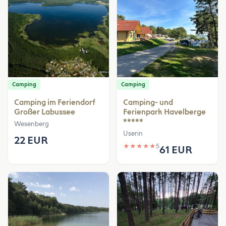
Camping
Camping
Camping im Feriendorf
Camping- und
Großer Labussee
Ferienpark Havelberge
*****
Wesenberg
Userin
22 EUR
★
★
★
★
★
5
61 EUR