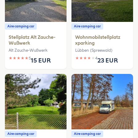
Aire camping car
Aire camping car
Stellplatz Alt Zauche-
Wohnmobilstellplatz
Wußwerk
xparking
Alt Zauche-Wußwerk
Lübben (Spreewald)
★
★
★
★
★
5
★
★
★
★
★
4
15 EUR
23 EUR
Aire camping car
Aire camping car