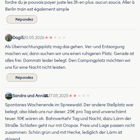
l'ordre du je pouvais payer juste les 3h en plus. aucun soucis. Aller à
Berlin train est également simple
Répondez
DagiS
20.05.2026
★
★
★
★
★
Als Übernachtungsplatz mag das gehen. Ver-und Entsorgung
machen wir, dann suchen wir uns einen ruhigeren Platz. Gerade ist
alles frei. Dammstr leider belegt. Den Campingplatz möchten wir
uns für eine Nacht nicht leisten.
Répondez
Sandra und Anni
17.05.2025
★
★
★
★
★
Spontanes Wochenende im Spreewald. Der andere Stellplatz war
belegt, also blieb uns nur dieser. 25€ pro Tag sind unverschämt
teuer. 10€ wären ok. Bahnverkehr Tag und Nacht, dazu Lärm der
Straße. Schlafen geht nur mit Oropax. Preis und Lage passen nicht
zusammen. Schön grün und mit Hecke, lediglich der Lärm ist
störend.