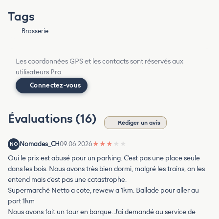
Tags
Brasserie
Les coordonnées GPS et les contacts sont réservés aux
utilisateurs Pro.
Connectez-vous
Évaluations (16)
Rédiger un avis
Nomades_CH
09.06.2026
★
★
★
★
★
NO
Oui le prix est abusé pour un parking. C'est pas une place seule
dans les bois. Nous avons très bien dormi, malgré les trains, on les
entend mais c'est pas une catastrophe.
Supermarché Netto a cote, rewew a 1km. Ballade pour aller au
port 1km
Nous avons fait un tour en barque. J'ai demandé au service de