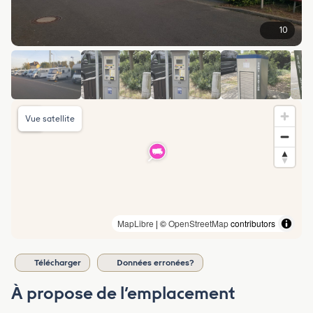
10
Vue satellite
MapLibre
| ©
OpenStreetMap
contributors
Télécharger
Données erronées?
À propose de l’emplacement