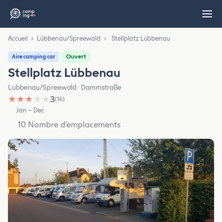
Accueil
›
Lübbenau/Spreewald
›
Stellplatz Lübbenau
Ouvert
Aire camping car
Stellplatz Lübbenau
Lübbenau/Spreewald · Dammstraße
★
★
★
★
★
3
(16)
Jan – Dec
10 Nombre d’emplacements