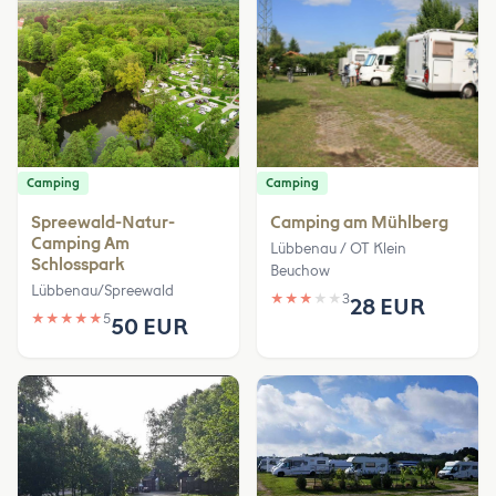
Camping
Camping
Spreewald-Natur-
Camping am Mühlberg
Camping Am
Lübbenau / OT Klein
Schlosspark
Beuchow
Lübbenau/Spreewald
★
★
★
★
★
3
28 EUR
★
★
★
★
★
5
50 EUR