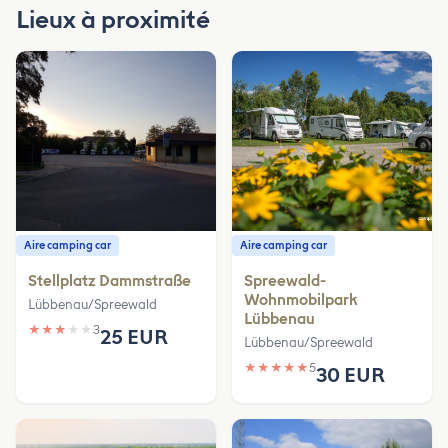
Lieux à proximité
Aire camping car
Aire camping car
Stellplatz Dammstraße
Spreewald-
Wohnmobilpark
Lübbenau/Spreewald
Lübbenau
★
★
★
★
★
3
25 EUR
Lübbenau/Spreewald
★
★
★
★
★
5
30 EUR