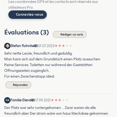
Les coordonnées GPS et les contacts sont réservés aux
utilisateurs Pro.
Connectez-vous
Évaluations (3)
Rédiger un avis
Stefan Kohnke
01.07.2023
★
★
★
★
★
Sehr nette Leute, freundlich und geduldig.
Man kann sich auf dem Grundstück einen Platz aussuchen.
Keine Services. Toiletten nur während der Gaststätten
Öffnungszeiten zugänglich .
Für einen Zwischenstopp ideal.
Répondez
Familie Elend
17.09.2021
★
★
★
★
★
FA
Der Platz war sehr runtergekomen . . Zwar waren da alle
freundlich aber Der strom wäre von haus Steckdose gekommen