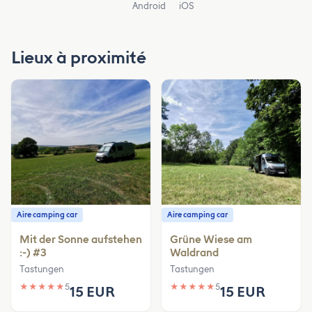
Android
iOS
Lieux à proximité
Aire camping car
Aire camping car
Mit der Sonne aufstehen
Grüne Wiese am
:-) #3
Waldrand
Tastungen
Tastungen
★
★
★
★
★
5
★
★
★
★
★
5
15 EUR
15 EUR