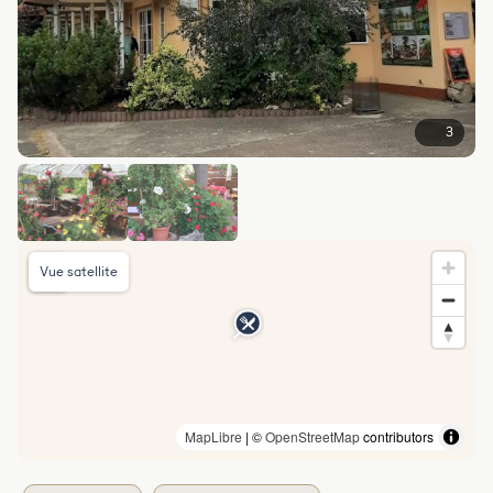
3
Vue satellite
MapLibre
| ©
OpenStreetMap
contributors