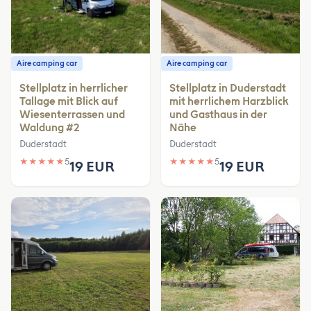
Aire camping car
Aire camping car
Stellplatz in herrlicher
Stellplatz in Duderstadt
Tallage mit Blick auf
mit herrlichem Harzblick
Wiesenterrassen und
und Gasthaus in der
Waldung #2
Nähe
Duderstadt
Duderstadt
★
★
★
★
★
5
★
★
★
★
★
5
19 EUR
19 EUR