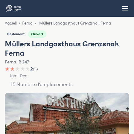
Accueil
›
Ferna
›
Müllers Landgasthaus Grenzsnak Ferna
Ouvert
Restaurant
Müllers Landgasthaus Grenzsnak
Ferna
Ferna · B 247
★
★
★
★
★
2
(3)
Jan – Dec
15 Nombre d’emplacements