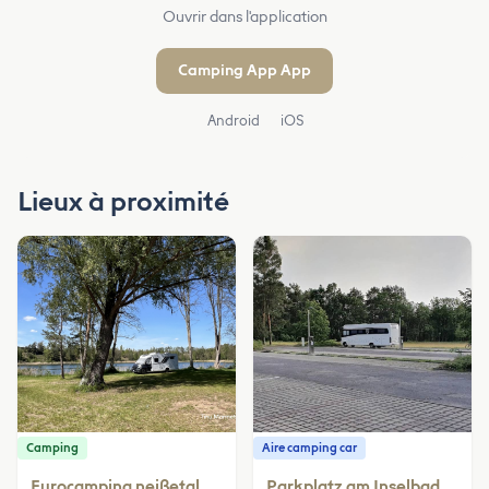
Ouvrir dans l'application
Camping App App
Android
iOS
Lieux à proximité
Camping
Aire camping car
Eurocamping neißetal
Parkplatz am Inselbad