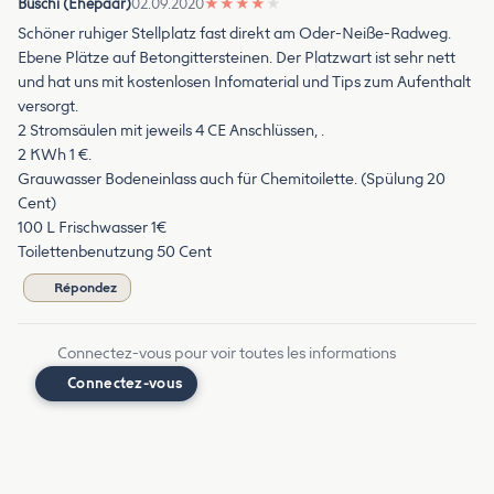
Buschi (Ehepaar)
02.09.2020
★
★
★
★
★
Schöner ruhiger Stellplatz fast direkt am Oder-Neiße-Radweg.
Ebene Plätze auf Betongittersteinen. Der Platzwart ist sehr nett
und hat uns mit kostenlosen Infomaterial und Tips zum Aufenthalt
versorgt.
2 Stromsäulen mit jeweils 4 CE Anschlüssen, .
2 KWh 1 €.
Grauwasser Bodeneinlass auch für Chemitoilette. (Spülung 20
Cent)
100 L Frischwasser 1€
Toilettenbenutzung 50 Cent
Répondez
Connectez-vous pour voir toutes les informations
Connectez-vous