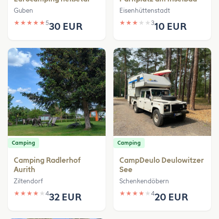
Guben
Eisenhüttenstadt
★
★
★
★
★
5
★
★
★
★
★
3
30 EUR
10 EUR
Camping
Camping
Camping Radlerhof
CampDeulo Deulowitzer
Aurith
See
Ziltendorf
Schenkendöbern
★
★
★
★
★
4
★
★
★
★
★
4
32 EUR
20 EUR