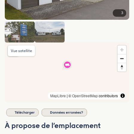
3
Vue satellite
MapLibre
| ©
OpenStreetMap
contributors
Télécharger
Données erronées?
À propose de l’emplacement