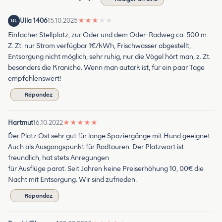
Ulla 1406
15.10.2025
★
★
★
★
★
UL
Einfacher Stellplatz, zur Oder und dem Oder-Radweg ca. 500 m.
Z. Zt. nur Strom verfügbar 1€/kWh, Frischwasser abgestellt,
Entsorgung nicht möglich, sehr ruhig, nur die Vögel hört man, z. Zt.
besonders die Kraniche. Wenn man autark ist, für ein paar Tage
empfehlenswert!
Répondez
Hartmut
16.10.2022
★
★
★
★
★
Ďer Platz Ost sehr gut für lange Spaziergänge mit Hund geeignet.
Auch als Ausgangspunkt für Radtouren. Der Platzwart ist
freundlich, hat stets Anregungen
für Ausflüge parat. Seit Jahren keine Preiserhöhung 10, 00€ die
Nacht mit Entsorgung. Wir sind zufrieden.
Répondez