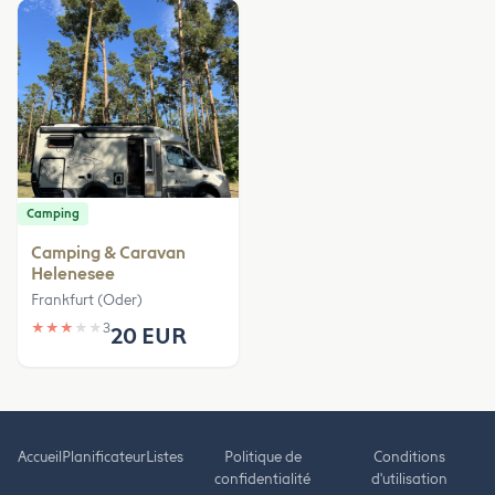
Camping
Camping & Caravan
Helenesee
Frankfurt (Oder)
★
★
★
★
★
3
20 EUR
Accueil
Planificateur
Listes
Politique de
Conditions
confidentialité
d'utilisation