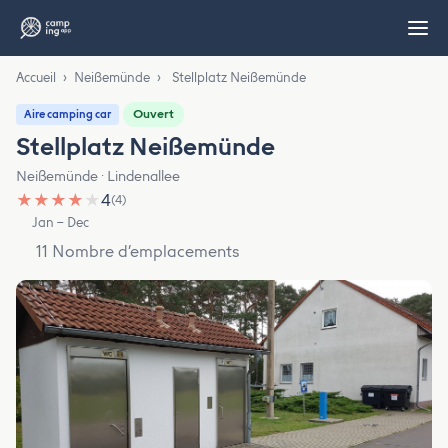
Accueil
›
Neißemünde
›
Stellplatz Neißemünde
Ouvert
Aire camping car
Stellplatz Neißemünde
Neißemünde · Lindenallee
★
★
★
★
★
4
(4)
Jan – Dec
11 Nombre d’emplacements