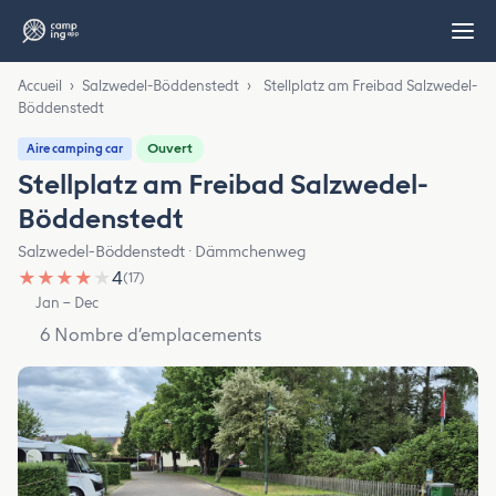
Accueil
›
Salzwedel-Böddenstedt
›
Stellplatz am Freibad Salzwedel-
Böddenstedt
Ouvert
Aire camping car
Stellplatz am Freibad Salzwedel-
Böddenstedt
Salzwedel-Böddenstedt · Dämmchenweg
★
★
★
★
★
4
(17)
Jan – Dec
6 Nombre d’emplacements