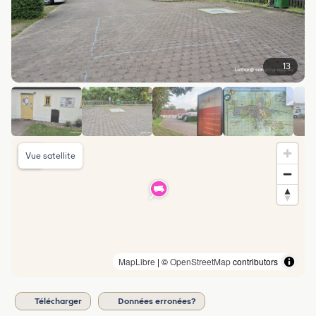
13
Vue satellite
MapLibre
| ©
OpenStreetMap
contributors
Télécharger
Données erronées?