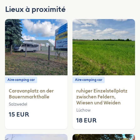
Lieux à proximité
Aire camping car
Aire camping car
Caravanplatz an der
ruhiger Einzelstellplatz
Bauernmarkthalle
zwischen Feldern,
Wiesen und Weiden
Salzwedel
Lüchow
15 EUR
18 EUR