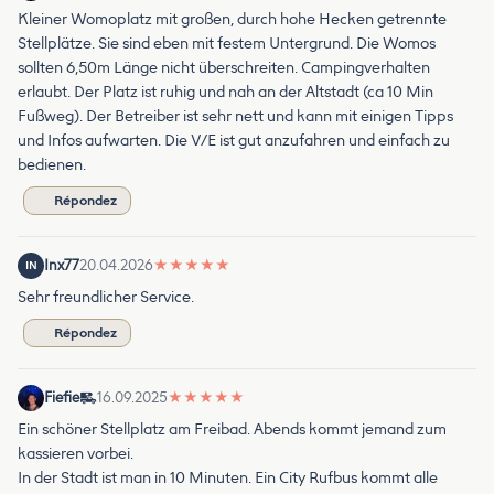
Kleiner Womoplatz mit großen, durch hohe Hecken getrennte
Stellplätze. Sie sind eben mit festem Untergrund. Die Womos
sollten 6,50m Länge nicht überschreiten. Campingverhalten
erlaubt. Der Platz ist ruhig und nah an der Altstadt (ca 10 Min
Fußweg). Der Betreiber ist sehr nett und kann mit einigen Tipps
und Infos aufwarten. Die V/E ist gut anzufahren und einfach zu
bedienen.
Répondez
Inx77
20.04.2026
★
★
★
★
★
IN
Sehr freundlicher Service.
Répondez
Fiefie
16.09.2025
★
★
★
★
★
Ein schöner Stellplatz am Freibad. Abends kommt jemand zum
kassieren vorbei.
In der Stadt ist man in 10 Minuten. Ein City Rufbus kommt alle