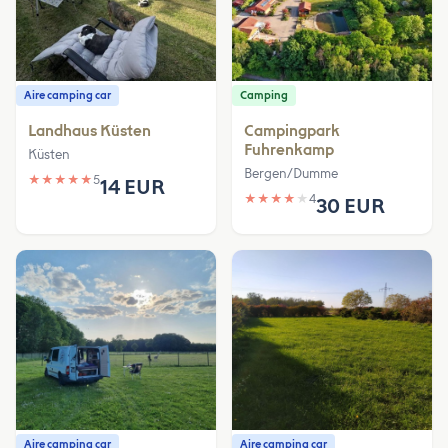
Aire camping car
Camping
Landhaus Küsten
Campingpark
Fuhrenkamp
Küsten
Bergen/Dumme
★
★
★
★
★
5
14 EUR
★
★
★
★
★
4
30 EUR
Aire camping car
Aire camping car