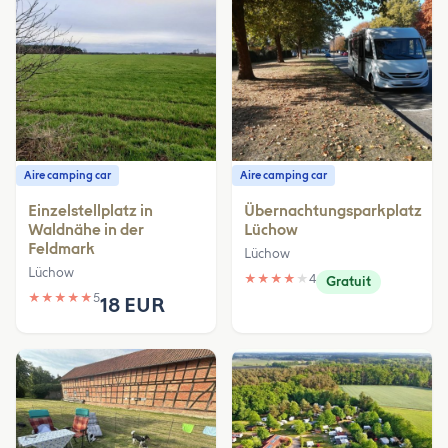
Aire camping car
Aire camping car
Einzelstellplatz in
Übernachtungsparkplatz
Waldnähe in der
Lüchow
Feldmark
Lüchow
Lüchow
★
★
★
★
★
4
Gratuit
★
★
★
★
★
5
18 EUR