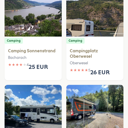
Camping
Camping
Camping Sonnenstrand
Campingplatz
Oberwesel
Bacharach
Oberwesel
★
★
★
★
★
4
25 EUR
★
★
★
★
★
5
26 EUR