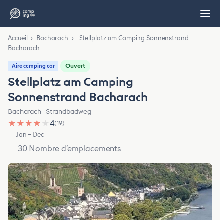
Accueil
›
Bacharach
›
Stellplatz am Camping Sonnenstrand
Bacharach
Ouvert
Aire camping car
Stellplatz am Camping
Sonnenstrand Bacharach
Bacharach · Strandbadweg
★
★
★
★
★
4
(19)
Jan – Dec
30 Nombre d’emplacements