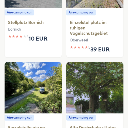
Aire camping car
Aire camping car
Stellplatz Bornich
Einzelstellplatz im
ruhigen
Bornich
Vogelschutzgebiet
★
★
★
★
★
4
10 EUR
Oberwesel
★
★
★
★
★
5
39 EUR
Aire camping car
Aire camping car
Einzelstellplatz im
Alte Dorfschule - Unter