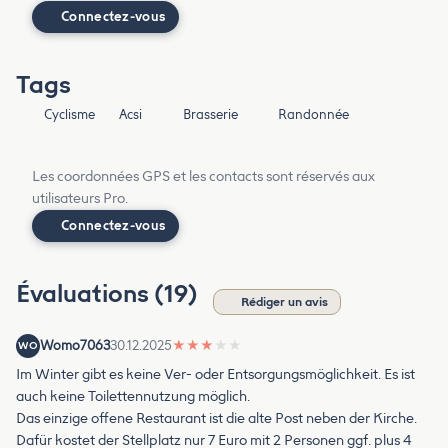
Connectez-vous
Tags
Cyclisme
Acsi
Brasserie
Randonnée
Les coordonnées GPS et les contacts sont réservés aux
utilisateurs Pro.
Connectez-vous
Évaluations (19)
Rédiger un avis
Womo7063
30.12.2025
★
★
★
★
★
WO
Im Winter gibt es keine Ver- oder Entsorgungsmöglichkeit. Es ist
auch keine Toilettennutzung möglich.
Das einzige offene Restaurant ist die alte Post neben der Kirche.
Dafür kostet der Stellplatz nur 7 Euro mit 2 Personen ggf. plus 4