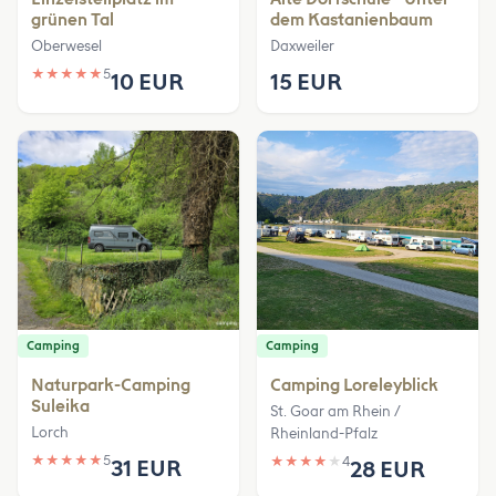
grünen Tal
dem Kastanienbaum
Oberwesel
Daxweiler
★
★
★
★
★
5
10 EUR
15 EUR
Camping
Camping
Naturpark-Camping
Camping Loreleyblick
Suleika
St. Goar am Rhein /
Lorch
Rheinland-Pfalz
★
★
★
★
★
5
★
★
★
★
★
4
31 EUR
28 EUR