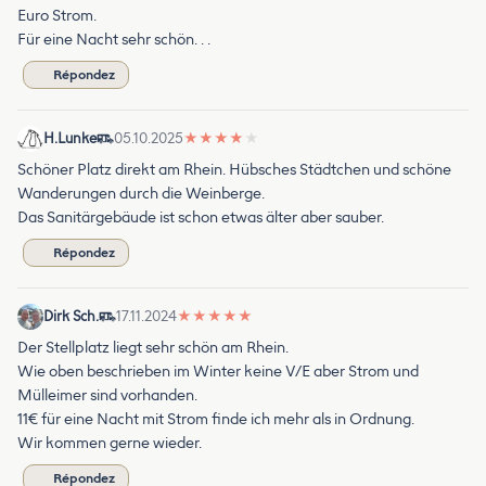
Euro Strom.
Für eine Nacht sehr schön. . .
Répondez
H.Lunke
05.10.2025
★
★
★
★
★
Schöner Platz direkt am Rhein. Hübsches Städtchen und schöne
Wanderungen durch die Weinberge.
Das Sanitärgebäude ist schon etwas älter aber sauber.
Répondez
Dirk Sch.
17.11.2024
★
★
★
★
★
Der Stellplatz liegt sehr schön am Rhein.
Wie oben beschrieben im Winter keine V/E aber Strom und
Mülleimer sind vorhanden.
11€ für eine Nacht mit Strom finde ich mehr als in Ordnung.
Wir kommen gerne wieder.
Répondez