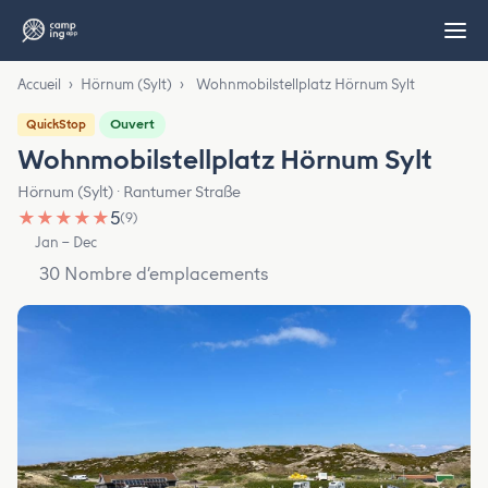
Accueil
›
Hörnum (Sylt)
›
Wohnmobilstellplatz Hörnum Sylt
Ouvert
QuickStop
Wohnmobilstellplatz Hörnum Sylt
Hörnum (Sylt) · Rantumer Straße
★
★
★
★
★
5
(9)
Jan – Dec
30 Nombre d’emplacements