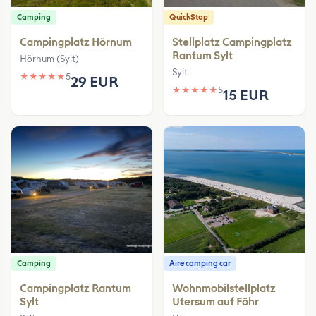
Camping
QuickStop
Campingplatz Hörnum
Stellplatz Campingplatz
Rantum Sylt
Hörnum (Sylt)
Sylt
★
★
★
★
★
5
29 EUR
★
★
★
★
★
5
15 EUR
Camping
Aire camping car
Campingplatz Rantum
Wohnmobilstellplatz
Sylt
Utersum auf Föhr