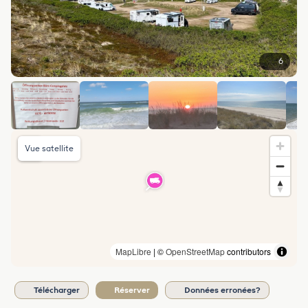
6
Vue satellite
MapLibre
| ©
OpenStreetMap
contributors
Télécharger
Réserver
Données erronées?