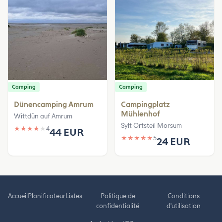
Camping
Camping
Dünencamping Amrum
Campingplatz
Mühlenhof
Wittdün auf Amrum
Sylt Ortsteil Morsum
★
★
★
★
★
4
44 EUR
★
★
★
★
★
5
24 EUR
Accueil
Planificateur
Listes
Politique de
Conditions
confidentialité
d'utilisation