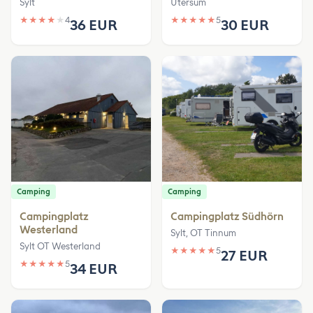
Sylt
Utersum
★
★
★
★
★
4
★
★
★
★
★
5
36 EUR
30 EUR
Camping
Camping
Campingplatz
Campingplatz Südhörn
Westerland
Sylt, OT Tinnum
Sylt OT Westerland
★
★
★
★
★
5
27 EUR
★
★
★
★
★
5
34 EUR