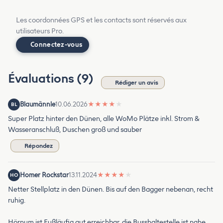
Les coordonnées GPS et les contacts sont réservés aux
utilisateurs Pro.
Connectez-vous
Évaluations (9)
Rédiger un avis
Blaumännle
10.06.2026
★
★
★
★
★
BL
Super Platz hinter den Dünen, alle WoMo Plätze inkl. Strom &
Wasseranschluß, Duschen groß und sauber
Répondez
Homer Rockstar
13.11.2024
★
★
★
★
★
HO
Netter Stellplatz in den Dünen. Bis auf den Bagger nebenan, recht
ruhig.
Hörnum ist Fußläufig gut erreichbar, die Busshaltestelle ist nahe