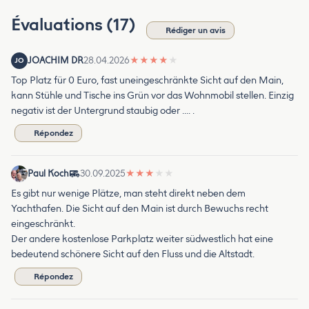
Évaluations (17)
Rédiger un avis
JOACHIM DR
28.04.2026
★
★
★
★
★
JO
Top Platz für 0 Euro, fast uneingeschränkte Sicht auf den Main,
kann Stühle und Tische ins Grün vor das Wohnmobil stellen. Einzig
negativ ist der Untergrund staubig oder …. .
Répondez
Paul Koch
30.09.2025
★
★
★
★
★
Es gibt nur wenige Plätze, man steht direkt neben dem
Yachthafen. Die Sicht auf den Main ist durch Bewuchs recht
eingeschränkt.
Der andere kostenlose Parkplatz weiter südwestlich hat eine
bedeutend schönere Sicht auf den Fluss und die Altstadt.
Répondez