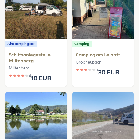
Aire camping car
Camping
Schiffsanlegestelle
Camping am Leinritt
Miltenberg
Großheubach
Miltenberg
★
★
★
★
★
3
30 EUR
★
★
★
★
★
4
10 EUR