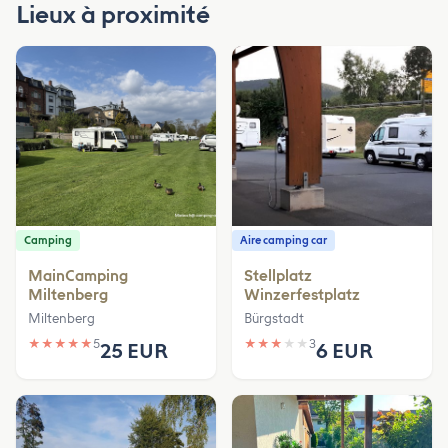
Lieux à proximité
Camping
Aire camping car
MainCamping
Stellplatz
Miltenberg
Winzerfestplatz
Miltenberg
Bürgstadt
★
★
★
★
★
5
★
★
★
★
★
3
25 EUR
6 EUR