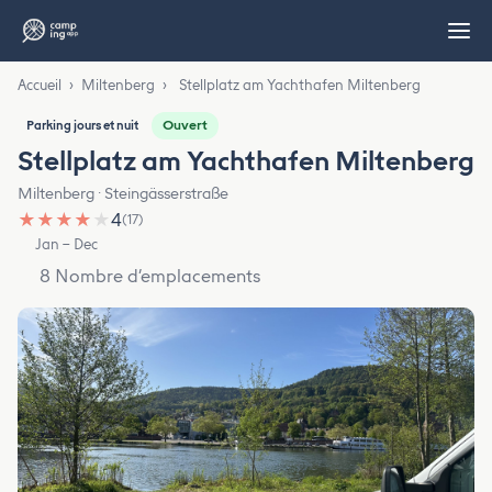
Accueil
›
Miltenberg
›
Stellplatz am Yachthafen Miltenberg
Ouvert
Parking jours et nuit
Stellplatz am Yachthafen Miltenberg
Miltenberg · Steingässerstraße
★
★
★
★
★
4
(17)
Jan – Dec
8 Nombre d’emplacements