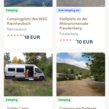
Camping
Aire camping car
Campingplatz des WSG
Stellplatz an der
Kleinheubach
Mainpromenade
Freudenberg
Kleinheubach
Freudenberg
★
★
★
★
★
5
18 EUR
★
★
★
★
★
4
10 EUR
Camping
Camping
Trailer Camp
Camping am Badesee