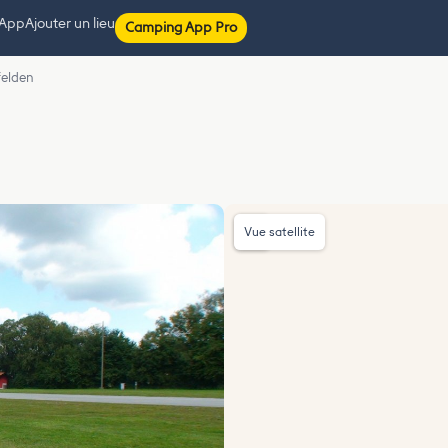
 App
Ajouter un lieu
Camping App Pro
felden
Vue satellite