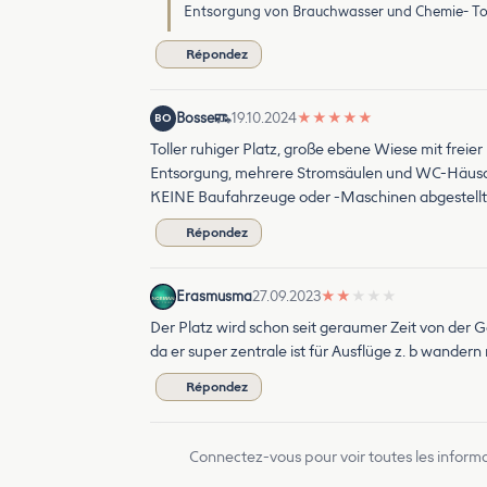
Entsorgung von Brauchwasser und Chemie- Toi
Répondez
Bosse
19.10.2024
★
★
★
★
★
BO
Toller ruhiger Platz, große ebene Wiese mit freie
Entsorgung, mehrere Stromsäulen und WC-Häus
KEINE Baufahrzeuge oder -Maschinen abgestellt
Répondez
Erasmusma
27.09.2023
★
★
★
★
★
Der Platz wird schon seit geraumer Zeit von der 
da er super zentrale ist für Ausflüge z. b wander
Répondez
Connectez-vous pour voir toutes les inform