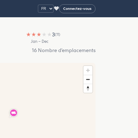
♥
Connectez-vous
★
★
★
★
★
3
(11)
Jan – Dec
16 Nombre d’emplacements