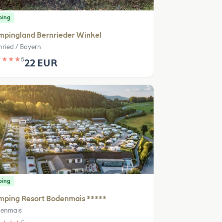
ping
mpingland Bernrieder Winkel
nried / Bayern
★
★
★
★
5
22 EUR
ping
mping Resort Bodenmais *****
enmais