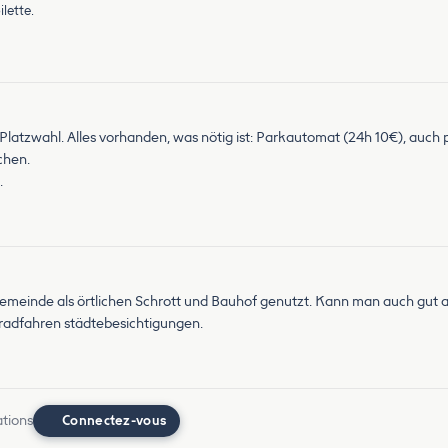
lette.
r Platzwahl. Alles vorhanden, was nötig ist: Parkautomat (24h 10€), auc
chen.
.
Gemeinde als örtlichen Schrott und Bauhof genutzt. Kann man auch gut a
n radfahren städtebesichtigungen.
ations
Connectez-vous