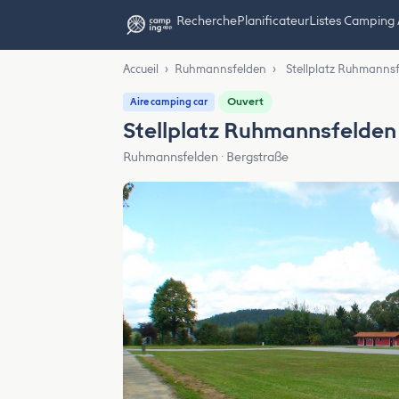
Recherche
Planificateur
Listes Camping
Accueil
›
Ruhmannsfelden
›
Stellplatz Ruhmanns
Ouvert
Aire camping car
Stellplatz Ruhmannsfelden
Ruhmannsfelden · Bergstraße