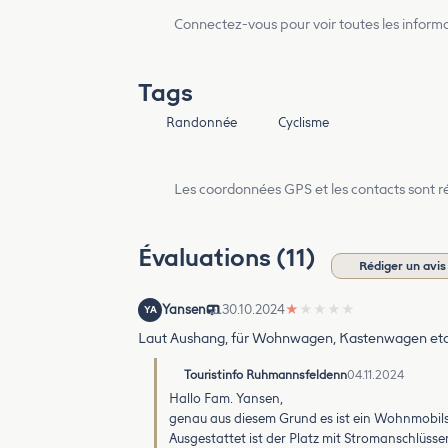
Connectez-vous pour voir toutes les inform
Tags
Randonnée
Cyclisme
Les coordonnées GPS et les contacts sont rés
Évaluations (11)
Rédiger un avis
Yansen
30.10.2024
★
★
★
★
★
YA
Laut Aushang, für Wohnwagen, Kastenwagen etc. 
Touristinfo Ruhmannsfeldenn
04.11.2024
Hallo Fam. Yansen,
genau aus diesem Grund es ist ein Wohnmobils
Ausgestattet ist der Platz mit Stromanschlüsse