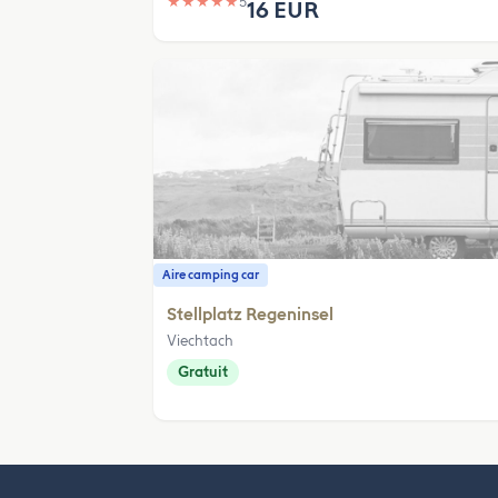
★
★
★
★
★
5
16 EUR
Aire camping car
Stellplatz Regeninsel
Viechtach
Gratuit