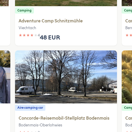
Camping
Cam
Adventure Camp Schnitzmühle
Ca
Viechtach
Ber
★
★
★
★
★
4
★
48 EUR
Aire camping car
Cam
Concorde-Reisemobil-Stellplatz Bodenmais
Ca
Bodenmais-Oberlohwies
Bod