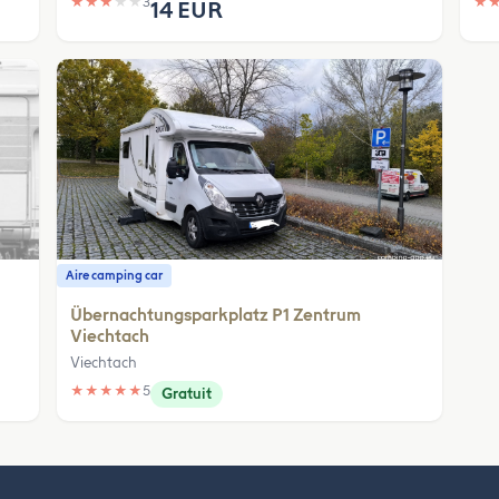
★
★
★
★
★
3
★
14 EUR
Aire camping car
Übernachtungsparkplatz P1 Zentrum
Viechtach
Viechtach
★
★
★
★
★
5
Gratuit