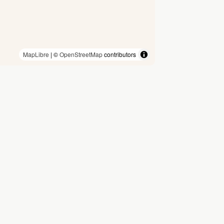
MapLibre
| ©
OpenStreetMap
contributors