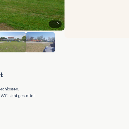
9
+3
t
eschlossen.
WC nicht gestattet