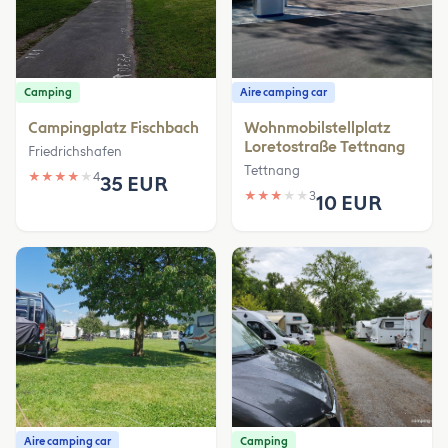
Camping
Aire camping car
Campingplatz Fischbach
Wohnmobilstellplatz
Loretostraße Tettnang
Friedrichshafen
Tettnang
★
★
★
★
★
4
35 EUR
★
★
★
★
★
3
10 EUR
Aire camping car
Camping