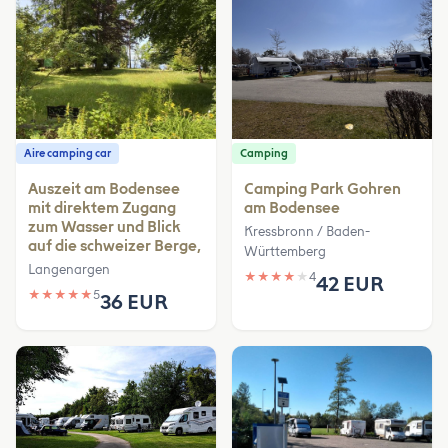
Aire camping car
Camping
Auszeit am Bodensee
Camping Park Gohren
mit direktem Zugang
am Bodensee
zum Wasser und Blick
Kressbronn / Baden-
auf die schweizer Berge,
Württemberg
Langenargen
★
★
★
★
★
4
42 EUR
★
★
★
★
★
5
36 EUR