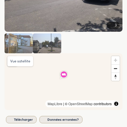
3
Vue satellite
MapLibre
| ©
OpenStreetMap
contributors
Télécharger
Données erronées?