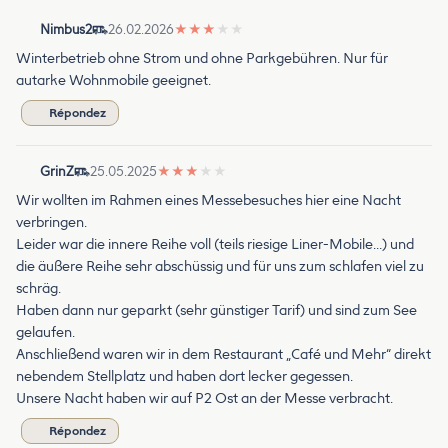
Nimbus2
26.02.2026
★
★
★
★
★
Winterbetrieb ohne Strom und ohne Parkgebühren. Nur für
autarke Wohnmobile geeignet.
Répondez
GrinZ
25.05.2025
★
★
★
★
★
Wir wollten im Rahmen eines Messebesuches hier eine Nacht
verbringen.
Leider war die innere Reihe voll (teils riesige Liner-Mobile…) und
die äußere Reihe sehr abschüssig und für uns zum schlafen viel zu
schräg.
Haben dann nur geparkt (sehr günstiger Tarif) und sind zum See
gelaufen.
Anschließend waren wir in dem Restaurant „Café und Mehr“ direkt
nebendem Stellplatz und haben dort lecker gegessen.
Unsere Nacht haben wir auf P2 Ost an der Messe verbracht.
Répondez