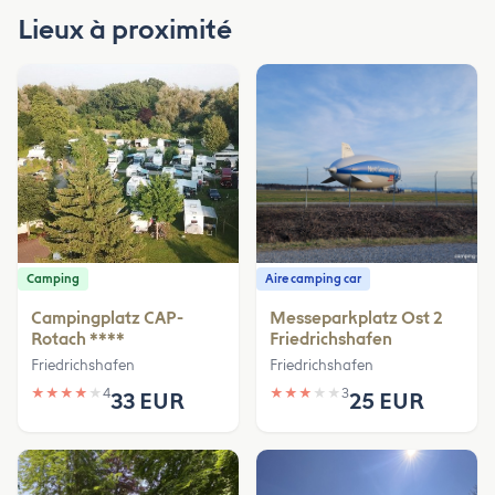
Lieux à proximité
Camping
Aire camping car
Campingplatz CAP-
Messeparkplatz Ost 2
Rotach ****
Friedrichshafen
Friedrichshafen
Friedrichshafen
★
★
★
★
★
4
★
★
★
★
★
3
33 EUR
25 EUR