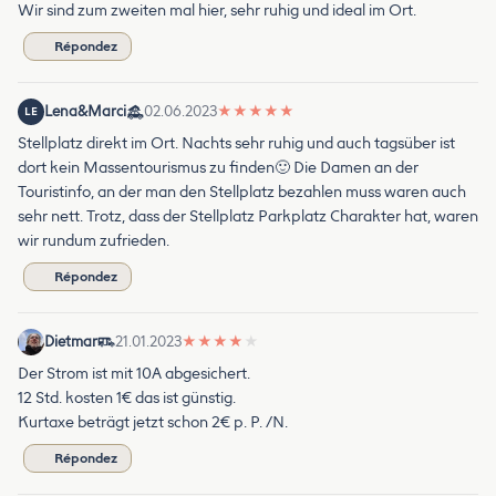
Wir sind zum zweiten mal hier, sehr ruhig und ideal im Ort.
Répondez
Lena&Marci
02.06.2023
★
★
★
★
★
LE
Stellplatz direkt im Ort. Nachts sehr ruhig und auch tagsüber ist
dort kein Massentourismus zu finden🙂 Die Damen an der
Touristinfo, an der man den Stellplatz bezahlen muss waren auch
sehr nett. Trotz, dass der Stellplatz Parkplatz Charakter hat, waren
wir rundum zufrieden.
Répondez
Dietmar
21.01.2023
★
★
★
★
★
Der Strom ist mit 10A abgesichert.
12 Std. kosten 1€ das ist günstig.
Kurtaxe beträgt jetzt schon 2€ p. P. /N.
Répondez