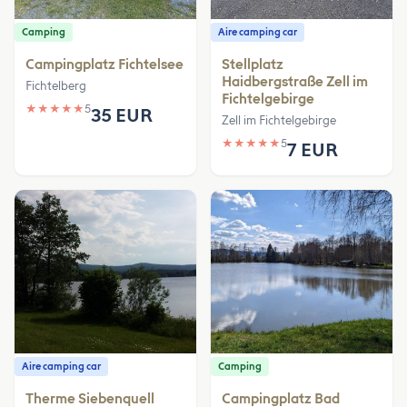
Camping
Aire camping car
Campingplatz Fichtelsee
Stellplatz
Haidbergstraße Zell im
Fichtelberg
Fichtelgebirge
★
★
★
★
★
5
35 EUR
Zell im Fichtelgebirge
★
★
★
★
★
5
7 EUR
Aire camping car
Camping
Therme Siebenquell
Campingplatz Bad