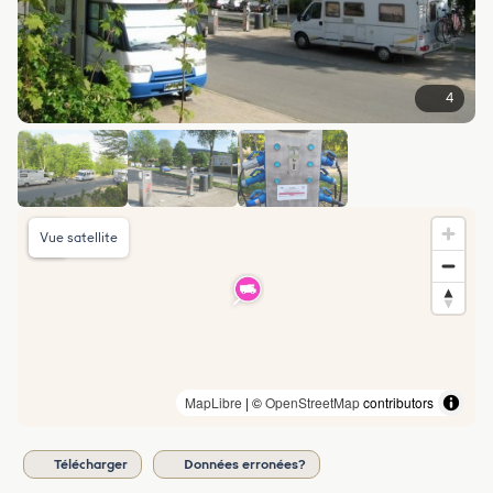
4
Vue satellite
MapLibre
| ©
OpenStreetMap
contributors
Télécharger
Données erronées?