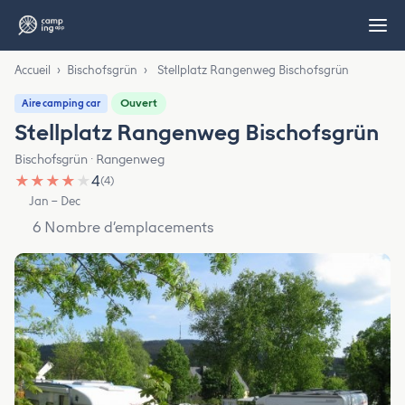
Accueil
›
Bischofsgrün
›
Stellplatz Rangenweg Bischofsgrün
Ouvert
Aire camping car
Stellplatz Rangenweg Bischofsgrün
Bischofsgrün · Rangenweg
★
★
★
★
★
4
(4)
Jan – Dec
6 Nombre d’emplacements