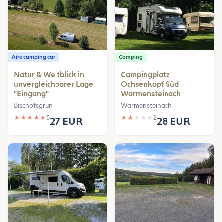
Aire camping car
Camping
Natur & Weitblick in
Campingplatz
unvergleichbarer Lage
Ochsenkopf Süd
"Eingang"
Warmensteinach
Bischofsgrün
Warmensteinach
★
★
★
★
★
5
★
★
★
★
★
2
27 EUR
28 EUR