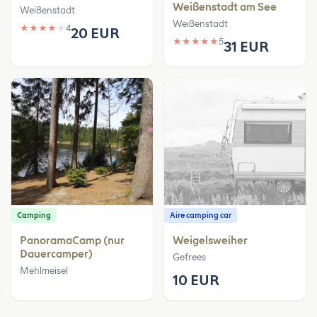
Weißenstadt am See
Weißenstadt
Weißenstadt
★
★
★
★
★
4
20 EUR
★
★
★
★
★
5
31 EUR
Camping
Aire camping car
PanoramaCamp (nur
Weigelsweiher
Dauercamper)
Gefrees
Mehlmeisel
10 EUR