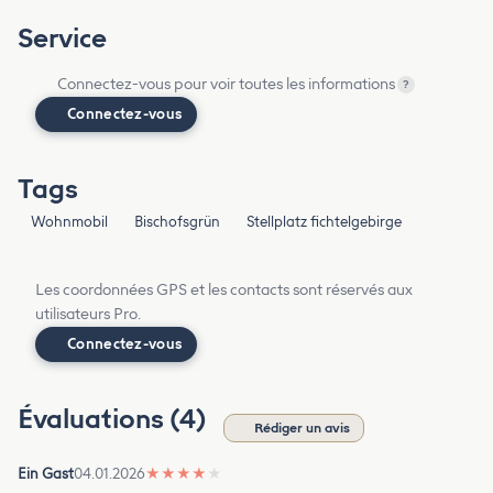
Service
Connectez-vous pour voir toutes les informations
?
Connectez-vous
Tags
Wohnmobil
Bischofsgrün
Stellplatz fichtelgebirge
Les coordonnées GPS et les contacts sont réservés aux
utilisateurs Pro.
Connectez-vous
Évaluations (4)
Rédiger un avis
Ein Gast
04.01.2026
★
★
★
★
★