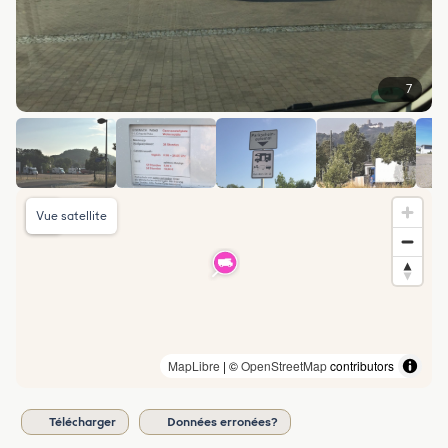
7
Vue satellite
MapLibre
| ©
OpenStreetMap
contributors
Télécharger
Données erronées?