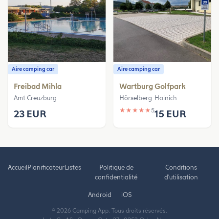
Aire camping car
Aire camping car
Freibad Mihla
Wartburg Golfpark
Amt Creuzburg
Hörselberg-Hainich
★
★
★
★
★
5
23 EUR
15 EUR
Accueil
Planificateur
Listes
Politique de
Conditions
confidentialité
d'utilisation
Android
iOS
© 2026 Camping App. Tous droits réservés.