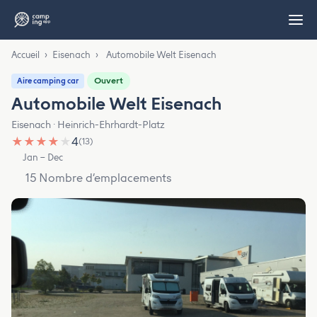
Accueil
›
Eisenach
›
Automobile Welt Eisenach
Ouvert
Aire camping car
Automobile Welt Eisenach
Eisenach · Heinrich-Ehrhardt-Platz
★
★
★
★
★
4
(13)
Jan – Dec
15 Nombre d’emplacements