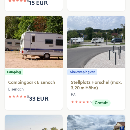
★
★
★
★
★
5
15 EUR
Camping
Aire camping car
Campingpark Eisenach
Stellplatz Hörschel (max.
3,20 m Höhe)
Eisenach
EA
★
★
★
★
★
5
33 EUR
★
★
★
★
★
5
Gratuit