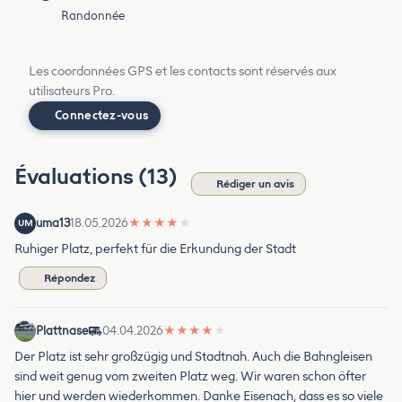
Randonnée
Les coordonnées GPS et les contacts sont réservés aux
utilisateurs Pro.
Connectez-vous
Évaluations (13)
Rédiger un avis
uma13
18.05.2026
★
★
★
★
★
UM
Ruhiger Platz, perfekt für die Erkundung der Stadt
Répondez
Plattnase
04.04.2026
★
★
★
★
★
Der Platz ist sehr großzügig und Stadtnah. Auch die Bahngleisen
sind weit genug vom zweiten Platz weg. Wir waren schon öfter
hier und werden wiederkommen. Danke Eisenach, dass es so viele