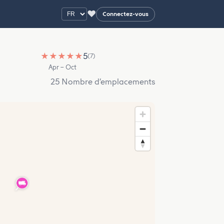
♥
Connectez-vous
★
★
★
★
★
5
(7)
Apr – Oct
25 Nombre d’emplacements