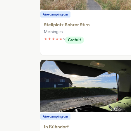
Aire camping car
Stellplatz Rohrer Stirn
Meiningen
★
★
★
★
★
5
Gratuit
Aire camping car
In Kühndorf