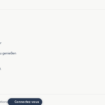
r
zu genießen
.
ations
Connectez-vous