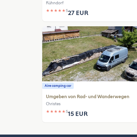
Kühndorf
★
★
★
★
★
5
27 EUR
Aire camping car
Umgeben von Rad- und Wanderwegen
Christes
★
★
★
★
★
5
15 EUR