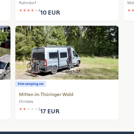
Kühndorf
Wal
★
★
★
★
★
4
★
10 EUR
Aire camping car
Mitten im Thüringer Wald
Christes
★
★
★
★
★
2
17 EUR