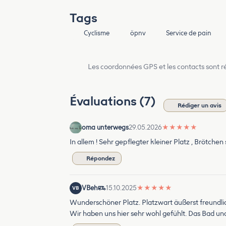
Tags
Cyclisme
öpnv
Service de pain
Les coordonnées GPS et les contacts sont rés
Évaluations (7)
Rédiger un avis
oma unterwegs
29.05.2026
★
★
★
★
★
In allem ! Sehr gepflegter kleiner Platz , Brötchen
Répondez
VBeh
15.10.2025
★
★
★
★
★
VB
Wunderschöner Platz. Platzwart äußerst freundlich
Wir haben uns hier sehr wohl gefühlt. Das Bad u