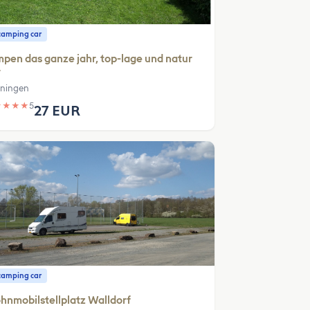
camping car
pen das ganze jahr, top-lage und natur
r
ningen
★
★
★
★
5
27 EUR
camping car
nmobilstellplatz Walldorf