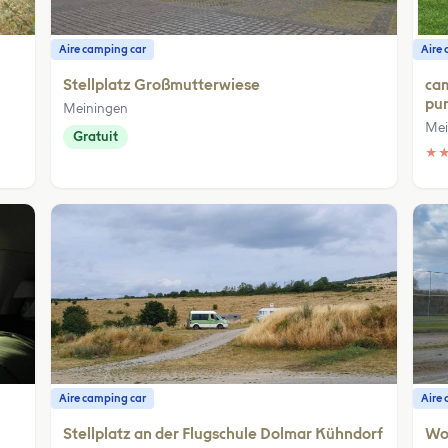
Aire camping car
Aire 
Stellplatz Großmutterwiese
cam
pu
Meiningen
Mei
Gratuit
★
Aire camping car
Aire 
Stellplatz an der Flugschule Dolmar Kühndorf
Woh