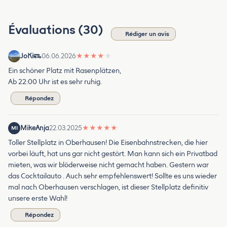
Évaluations (30)
Rédiger un avis
JoKi
06.06.2026
★
★
★
★
★
Ein schöner Platz mit Rasenplätzen,
Ab 22:00 Uhr ist es sehr ruhig.
Répondez
MikeAnja
22.03.2025
★
★
★
★
★
MI
Toller Stellplatz in Oberhausen! Die Eisenbahnstrecken, die hier
vorbei läuft, hat uns gar nicht gestört. Man kann sich ein Privatbad
mieten, was wir blöderweise nicht gemacht haben. Gestern war
das Cocktailauto . Auch sehr empfehlenswert! Sollte es uns wieder
mal nach Oberhausen verschlagen, ist dieser Stellplatz definitiv
unsere erste Wahl!
Répondez