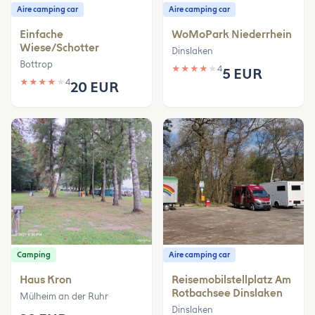
Aire camping car
Aire camping car
Einfache
WoMoPark Niederrhein
Wiese/Schotter
Dinslaken
Bottrop
★
★
★
★
★
4
5 EUR
★
★
★
★
★
4
20 EUR
Camping
Aire camping car
Haus Kron
Reisemobilstellplatz Am
Rotbachsee Dinslaken
Mülheim an der Ruhr
Dinslaken