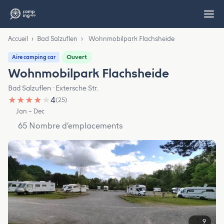
Accueil
›
Bad Salzuflen
›
Wohn­mo­bil­park Flachs­hei­de
Ouvert
Aire camping car
Wohn­mo­bil­park Flachs­hei­de
Bad Salzuflen · Extersche Str.
★
★
★
★
★
4
(25)
Jan – Dec
65 Nombre d’emplacements
9