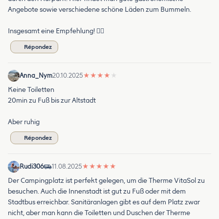
Angebote sowie verschiedene schöne Läden zum Bummeln.
Insgesamt eine Empfehlung! 👍🏻
Répondez
Anna_Nym
20.10.2025
★
★
★
★
★
Keine Toiletten
20min zu Fuß bis zur Altstadt
Aber ruhig
Répondez
Rudi306
11.08.2025
★
★
★
★
★
Der Campingplatz ist perfekt gelegen, um die Therme VitaSol zu
besuchen. Auch die Innenstadt ist gut zu Fuß oder mit dem
Stadtbus erreichbar. Sanitäranlagen gibt es auf dem Platz zwar
nicht, aber man kann die Toiletten und Duschen der Therme