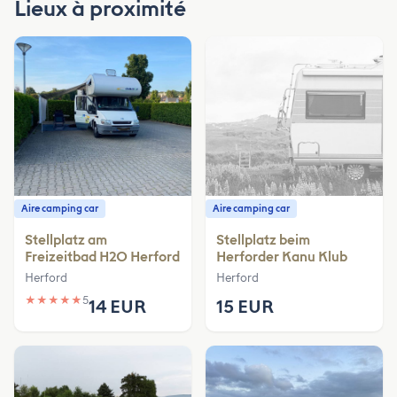
Lieux à proximité
Aire camping car
Aire camping car
Stellplatz am
Stellplatz beim
Freizeitbad H2O Herford
Herforder Kanu Klub
Herford
Herford
★
★
★
★
★
5
14 EUR
15 EUR