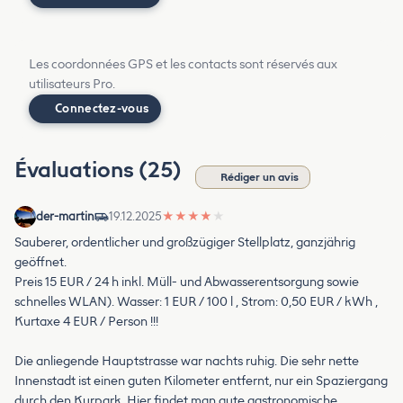
Les coordonnées GPS et les contacts sont réservés aux
utilisateurs Pro.
Connectez-vous
Évaluations (25)
Rédiger un avis
der-martin
19.12.2025
★
★
★
★
★
Sauberer, ordentlicher und großzügiger Stellplatz, ganzjährig
geöffnet.
Preis 15 EUR / 24 h inkl. Müll- und Abwasserentsorgung sowie
schnelles WLAN). Wasser: 1 EUR / 100 l , Strom: 0,50 EUR / kWh ,
Kurtaxe 4 EUR / Person !!!
Die anliegende Hauptstrasse war nachts ruhig. Die sehr nette
Innenstadt ist einen guten Kilometer entfernt, nur ein Spaziergang
durch den Kurpark. Hier findet man gute gastronomische