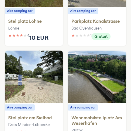
Aire camping car
Aire camping car
Stellplatz Löhne
Parkplatz Kanalstrasse
Löhne
Bad Oyenhausen
★
★
★
★
★
4
★
★
★
★
★
1
10 EUR
Gratuit
Aire camping car
Aire camping car
Stellplatz am Sielbad
Wohnmobilstellplatz Am
Weserhafen
Kreis Minden-Lübbecke
Vlotho