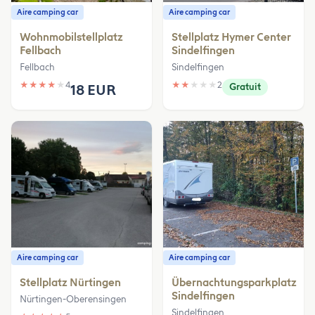
Aire camping car
Aire camping car
Wohnmobilstellplatz
Stellplatz Hymer Center
Fellbach
Sindelfingen
Fellbach
Sindelfingen
★
★
★
★
★
4
★
★
★
★
★
2
18 EUR
Gratuit
Aire camping car
Aire camping car
Stellplatz Nürtingen
Übernachtungsparkplatz
Sindelfingen
Nürtingen-Oberensingen
Sindelfingen