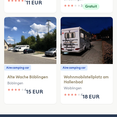
★
★
★
★
★
5
11 EUR
★
★
★
★
★
3
Gratuit
Aire camping car
Aire camping car
Alte Wache Böblingen
Wohnmobilstellplatz am
Hallenbad
Böblingen
Waiblingen
★
★
★
★
★
4
15 EUR
★
★
★
★
★
4
18 EUR