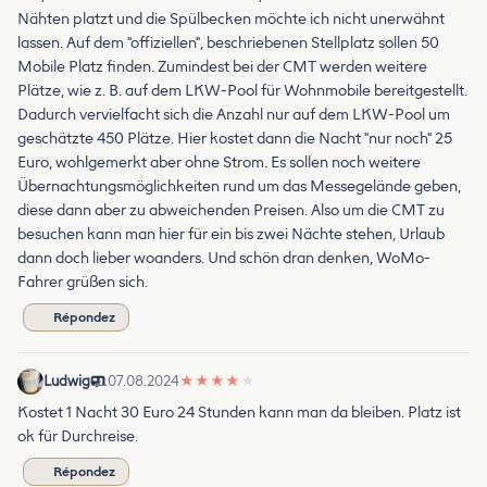
Nähten platzt und die Spülbecken möchte ich nicht unerwähnt
lassen. Auf dem "offiziellen", beschriebenen Stellplatz sollen 50
Mobile Platz finden. Zumindest bei der CMT werden weitere
Plätze, wie z. B. auf dem LKW-Pool für Wohnmobile bereitgestellt.
Dadurch vervielfacht sich die Anzahl nur auf dem LKW-Pool um
geschätzte 450 Plätze. Hier kostet dann die Nacht "nur noch" 25
Euro, wohlgemerkt aber ohne Strom. Es sollen noch weitere
Übernachtungsmöglichkeiten rund um das Messegelände geben,
diese dann aber zu abweichenden Preisen. Also um die CMT zu
besuchen kann man hier für ein bis zwei Nächte stehen, Urlaub
dann doch lieber woanders. Und schön dran denken, WoMo-
Fahrer grüßen sich.
Répondez
Ludwig
07.08.2024
★
★
★
★
★
Kostet 1 Nacht 30 Euro 24 Stunden kann man da bleiben. Platz ist
ok für Durchreise.
Répondez