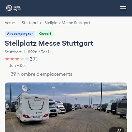
Accueil
›
Stuttgart
›
Stellplatz Messe Stuttgart
Ouvert
Aire camping car
Stellplatz Messe Stuttgart
Stuttgart · L 1192n / Tor 1
★
★
★
★
★
3
(11)
Jan – Dec
39 Nombre d’emplacements
33