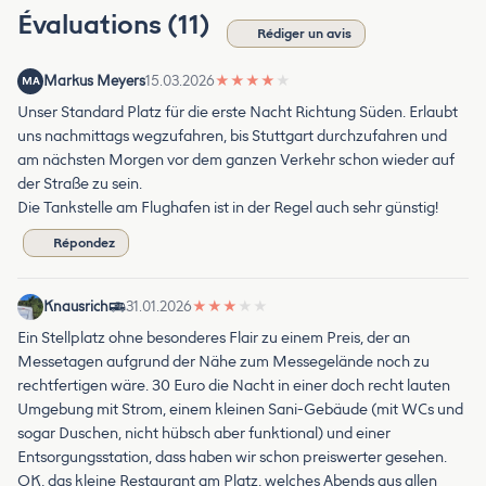
Évaluations (11)
Rédiger un avis
Markus Meyers
15.03.2026
★
★
★
★
★
MA
Unser Standard Platz für die erste Nacht Richtung Süden. Erlaubt
uns nachmittags wegzufahren, bis Stuttgart durchzufahren und
am nächsten Morgen vor dem ganzen Verkehr schon wieder auf
der Straße zu sein.
Die Tankstelle am Flughafen ist in der Regel auch sehr günstig!
Répondez
Knausrich
31.01.2026
★
★
★
★
★
Ein Stellplatz ohne besonderes Flair zu einem Preis, der an
Messetagen aufgrund der Nähe zum Messegelände noch zu
rechtfertigen wäre. 30 Euro die Nacht in einer doch recht lauten
Umgebung mit Strom, einem kleinen Sani-Gebäude (mit WCs und
sogar Duschen, nicht hübsch aber funktional) und einer
Entsorgungsstation, dass haben wir schon preiswerter gesehen.
OK, das kleine Restaurant am Platz, welches Abends aus allen