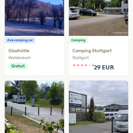
Aire camping car
Camping
Glashütte
Camping Stuttgart
Waldenbuch
Stuttgart
★
★
★
★
★
4
Gratuit
29 EUR