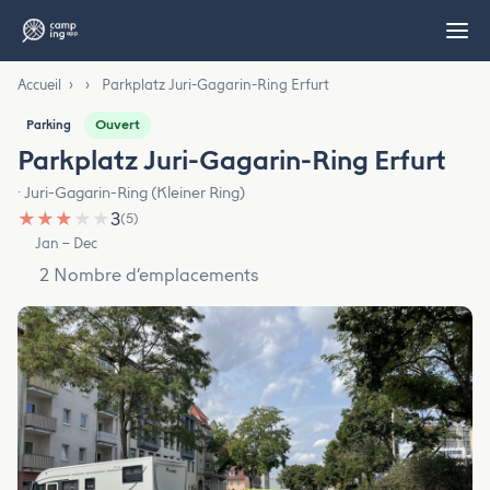
Accueil
›
›
Parkplatz Juri-Gagarin-Ring Erfurt
Ouvert
Parking
Parkplatz Juri-Gagarin-Ring Erfurt
· Juri-Gagarin-Ring (Kleiner Ring)
★
★
★
★
★
3
(5)
Jan – Dec
2 Nombre d’emplacements