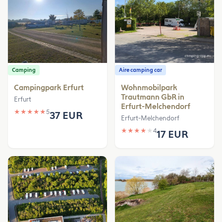
Camping
Aire camping car
Campingpark Erfurt
Wohnmobilpark
Trautmann GbR in
Erfurt
Erfurt-Melchendorf
★
★
★
★
★
5
37 EUR
Erfurt-Melchendorf
★
★
★
★
★
4
17 EUR