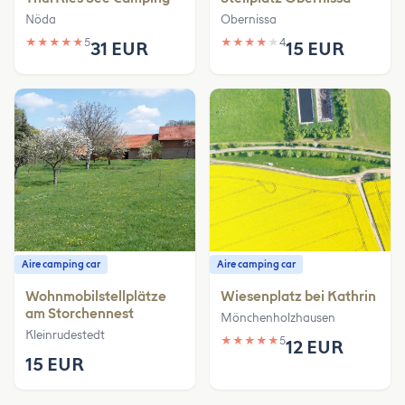
Nöda
Obernissa
★
★
★
★
★
5
★
★
★
★
★
4
31 EUR
15 EUR
Aire camping car
Aire camping car
Wohnmobilstellplätze
Wiesenplatz bei Kathrin
am Storchennest
Mönchenholzhausen
Kleinrudestedt
★
★
★
★
★
5
12 EUR
15 EUR