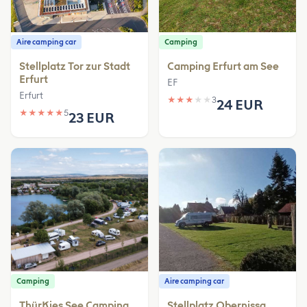
Aire camping car
Camping
Stellplatz Tor zur Stadt
Camping Erfurt am See
Erfurt
EF
Erfurt
★
★
★
★
★
3
24 EUR
★
★
★
★
★
5
23 EUR
Camping
Aire camping car
ThürKies See Camping
Stellplatz Obernissa