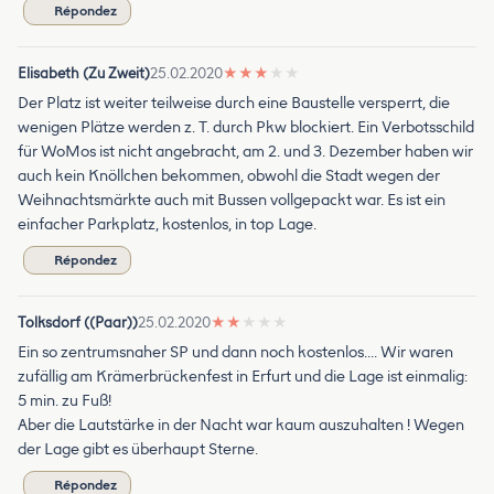
Répondez
Elisabeth (Zu Zweit)
25.02.2020
★
★
★
★
★
Der Platz ist weiter teilweise durch eine Baustelle versperrt, die
wenigen Plätze werden z. T. durch Pkw blockiert. Ein Verbotsschild
für WoMos ist nicht angebracht, am 2. und 3. Dezember haben wir
auch kein Knöllchen bekommen, obwohl die Stadt wegen der
Weihnachtsmärkte auch mit Bussen vollgepackt war. Es ist ein
einfacher Parkplatz, kostenlos, in top Lage.
Répondez
Tolksdorf ((Paar))
25.02.2020
★
★
★
★
★
Ein so zentrumsnaher SP und dann noch kostenlos.... Wir waren
zufällig am Krämerbrückenfest in Erfurt und die Lage ist einmalig:
5 min. zu Fuß!
Aber die Lautstärke in der Nacht war kaum auszuhalten ! Wegen
der Lage gibt es überhaupt Sterne.
Répondez