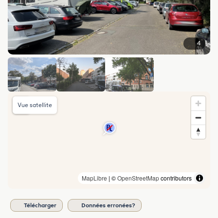
4
Vue satellite
MapLibre
| ©
OpenStreetMap
contributors
Télécharger
Données erronées?