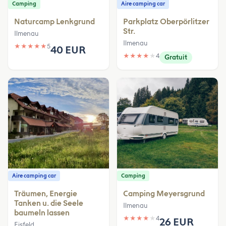
Camping
Aire camping car
Naturcamp Lenkgrund
Parkplatz Oberpörlitzer
Str.
Ilmenau
Ilmenau
★
★
★
★
★
5
40 EUR
★
★
★
★
★
4
Gratuit
Aire camping car
Camping
Träumen, Energie
Camping Meyersgrund
Tanken u. die Seele
Ilmenau
baumeln lassen
★
★
★
★
★
4
26 EUR
Eisfeld