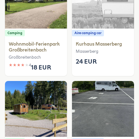
Camping
Aire camping car
Wohnmobil-Ferienpark
Kurhaus Masserberg
Großbreitenbach
Masserberg
Großbreitenbach
24 EUR
★
★
★
★
★
4
18 EUR