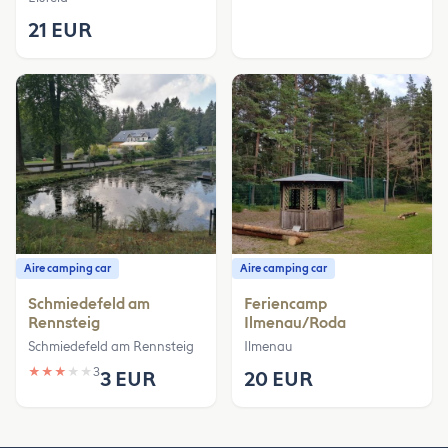
21 EUR
Aire camping car
Aire camping car
Schmiedefeld am
Feriencamp
Rennsteig
Ilmenau/Roda
Schmiedefeld am Rennsteig
Ilmenau
★
★
★
★
★
3
3 EUR
20 EUR