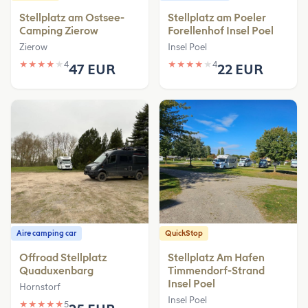
Stellplatz am Ostsee-
Stellplatz am Poeler
Camping Zierow
Forellenhof Insel Poel
Zierow
Insel Poel
★
★
★
★
★
4
★
★
★
★
★
4
47 EUR
22 EUR
Aire camping car
QuickStop
Offroad Stellplatz
Stellplatz Am Hafen
Quaduxenbarg
Timmendorf-Strand
Insel Poel
Hornstorf
Insel Poel
★
★
★
★
★
5