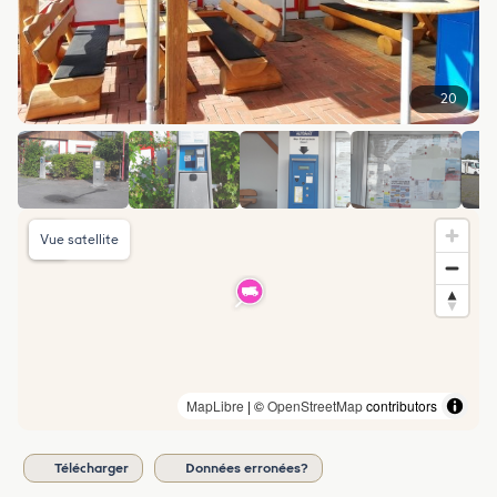
20
Vue satellite
MapLibre
| ©
OpenStreetMap
contributors
Télécharger
Données erronées?