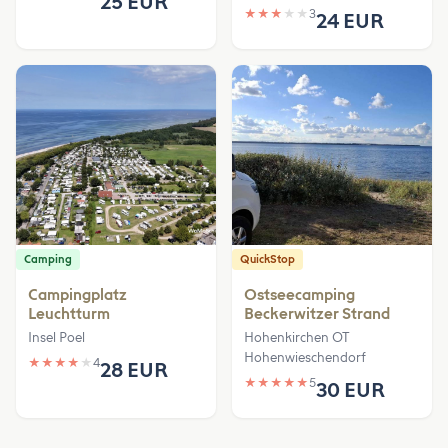
25 EUR
★
★
★
★
★
3
24 EUR
Camping
QuickStop
Campingplatz
Ostseecamping
Leuchtturm
Beckerwitzer Strand
Insel Poel
Hohenkirchen OT
Hohenwieschendorf
★
★
★
★
★
4
28 EUR
★
★
★
★
★
5
30 EUR