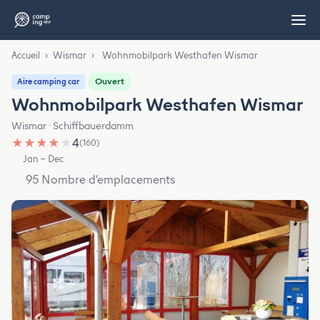
Accueil
›
Wismar
›
Wohnmobilpark Westhafen Wismar
Ouvert
Aire camping car
Wohnmobilpark Westhafen Wismar
Wismar · Schiffbauerdamm
★
★
★
★
★
4
(160)
Jan – Dec
95 Nombre d’emplacements