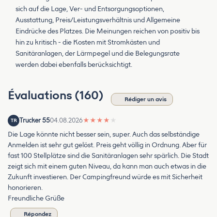
sich auf die Lage, Ver- und Entsorgungsoptionen,
Ausstattung, Preis/Leistungsverhältnis und Allgemeine
Eindrücke des Platzes. Die Meinungen reichen von positiv bis
hin zu kritisch - die Kosten mit Stromkästen und
Sanitäranlagen, der Lärmpegel und die Belegungsrate
werden dabei ebenfalls berücksichtigt.
Évaluations (160)
Rédiger un avis
Trucker 55
04.08.2026
★
★
★
★
★
TR
Die Lage könnte nicht besser sein, super. Auch das selbständige
Anmelden ist sehr gut gelöst. Preis geht völlig in Ordnung. Aber für
fast 100 Stellplätze sind die Sanitäranlagen sehr spärlich. Die Stadt
zeigt sich mit einem guten Niveau, da kann man auch etwas in die
Zukunft investieren. Der Campingfreund würde es mit Sicherheit
honorieren.
Freundliche Grüße
Répondez