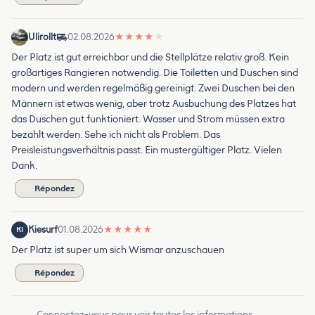
Ulirollt
02.08.2026
★
★
★
★
★
Der Platz ist gut erreichbar und die Stellplätze relativ groß. Kein
großartiges Rangieren notwendig. Die Toiletten und Duschen sind
modern und werden regelmäßig gereinigt. Zwei Duschen bei den
Männern ist etwas wenig, aber trotz Ausbuchung des Platzes hat
das Duschen gut funktioniert. Wasser und Strom müssen extra
bezahlt werden. Sehe ich nicht als Problem. Das
Preisleistungsverhältnis passt. Ein mustergültiger Platz. Vielen
Dank.
Répondez
Kiesurf
01.08.2026
★
★
★
★
★
KI
Der Platz ist super um sich Wismar anzuschauen
Répondez
Connectez-vous pour voir toutes les informations