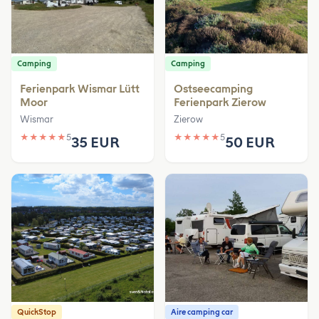
Camping
Camping
Ferienpark Wismar Lütt
Ostseecamping
Moor
Ferienpark Zierow
Wismar
Zierow
★
★
★
★
★
5
★
★
★
★
★
5
35 EUR
50 EUR
QuickStop
Aire camping car